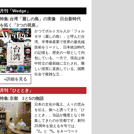
月刊「Wedge」
特集:台湾「麗しの島」の実像 日台新時代
を拓く「3つの視座」
かつてポルトガル人が「フォル
モサ（麗しの島）」と呼んだ台
湾。半導体産業で世界の最先端
技術をリードし、日本統治時代
の記憶も、歴史の一部として内
包している。一方で、現在は米
中対立の最前線に立たされ、難
しい現実に直面している。国際
社会で複雑な立…
»詳細を見る
月刊「ひととき」
特集:京都 2と5の物語
日本の文化や風土、人々の営み
を伝え、旅へと誘ってきた「ひ
ととき」。当誌が幾度となく特
集してきたのが京都です。創刊
25周年を迎える今号では、
〝2〟と〝5〟をキーワード