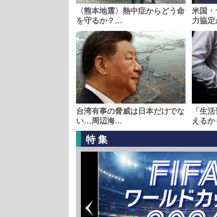
〈熊本地震〉熱中症からどう命
米国・
を守るか？…
力協定
台湾有事の脅威は日本だけでな
「生活
い…周辺海…
えるか
特集