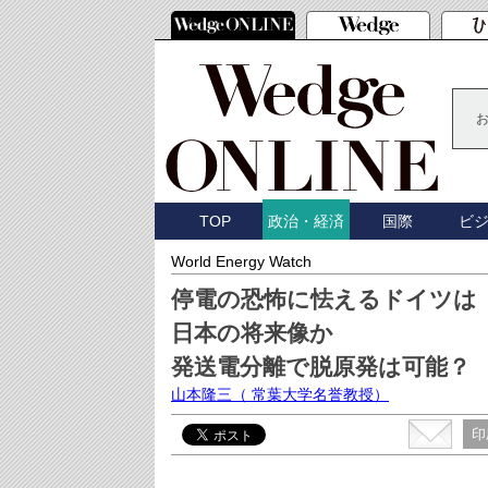
TOP
国際
ビ
政治・経済
World Energy Watch
停電の恐怖に怯えるドイツは
日本の将来像か
発送電分離で脱原発は可能？
山本隆三
（ 常葉大学名誉教授）
印