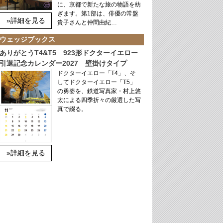
に、京都で新たな旅の物語を紡
ぎます。第1部は、俳優の常盤
»詳細を見る
貴子さんと仲間由紀…
ウェッジブックス
ありがとうT4&T5 923形ドクターイエロー
引退記念カレンダー2027 壁掛けタイプ
ドクターイエロー「T4」、そ
してドクターイエロー「T5」
の勇姿を、鉄道写真家・村上悠
太による四季折々の厳選した写
真で綴る。
»詳細を見る