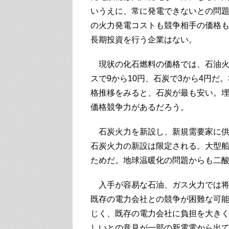
いうえに、常に発電できないとの問
の火力発電コストも競争相手の価格
長期投資を行う企業はない。
現状の化石燃料の価格では、石油火力
スで9から10円、石炭で3から4円
格推移をみると、石炭が最も安い。
価格競争力があるだろう。
石炭火力を新設し、新規需要家に供
石炭火力の新設は限定される。大型
ためだ。地球温暖化の問題からも二
入手が容易な石油、ガス火力では将
既存の電力会社との競争が困難な可能
じく、既存の電力会社に負担を大き
しいとの意見が一部の新電電から出