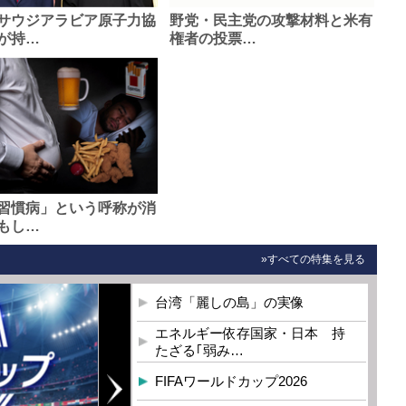
サウジアラビア原子力協
野党・民主党の攻撃材料と米有
が持…
権者の投票…
習慣病」という呼称が消
もし…
»すべての特集を見る
台湾「麗しの島」の実像
エネルギー依存国家・日本 持
たざる｢弱み…
FIFAワールドカップ2026