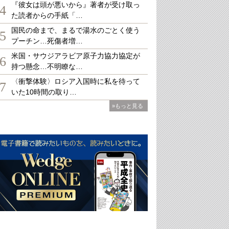
『彼女は頭が悪いから』著者が受け取っ
4
た読者からの手紙「…
国民の命まで、まるで湯水のごとく使う
5
プーチン…死傷者増…
米国・サウジアラビア原子力協力協定が
6
持つ懸念…不明瞭な…
〈衝撃体験〉ロシア入国時に私を待って
7
いた10時間の取り…
»もっと見る