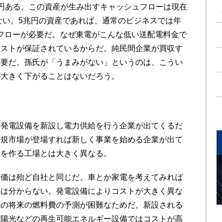
円ある。この資産が生み出すキャッシュフローは現在
かない。5兆円の資産であれば、通常のビジネスでは年
シュフローが必要だ。なぜ東電がこんな低い送配電料金で
コストが保証されているからだ。純民間企業が買収す
必要だ。孫氏が「うまみがない」というのは、こうい
が大きく下がることはないだろう。
発電設備を新設し電力供給を行う企業が出てくるだ
新規市場が登場すれば新しく事業を始める企業が出て
品を作る工場とは大きく異なる。
価は殆ど自社と同じだ。車とか家電を考えてみれば
トは分からない。発電設備によりコストが大きく異な
電の将来の燃料費の予測が困難なためだ。新設される
太陽光などの再生可能エネルギー設備ではコストが高