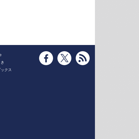
e
とき
ブックス