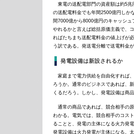
東電の送配電部門の資産額は約5兆
の送配電料金でも年間2500億円し
間7000億から8000億円のキャッ
やれるかと言えば総括原価主義で、
ればたちまち送配電料金の値上げが
う訳である。発送電分離で送電料金
発電設備は新設されるか
家庭まで電力供給を自由化すれば、
ろうか。通常のビジネスであれば、
くるだろう。しかし、発電設備は商
通常の商品であれば、競合相手の原
わかる。電気では、競合相手のコス
ることと、発電の主体になる火力発
発電設備は火力発電が主体になる。