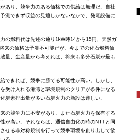
題があり、競争力のある価格での供給は無理だ。自社
も予測できず収益の見通しがないなかで、発電設備に
の燃料代は先述の通り1kW時14から15円、天然ガ
だ。将来の価格は予測不可能だが、今までの化石燃料価
埋蔵量、生産量から考えれば、将来も多分石炭が最も
給できれば、競争に勝てる可能性が高い。しかし、
船を受け入れる港湾と環境規制のクリアが条件になる
酸化炭素排出量が多い石炭火力の新設は難しい。
来の競争力に不安があり、また石炭火力を保有する
性が高い。それならば、通信自由化の時のNTTと同
くさせる非対称規制を行って競争環境を創り出して欲
ている。