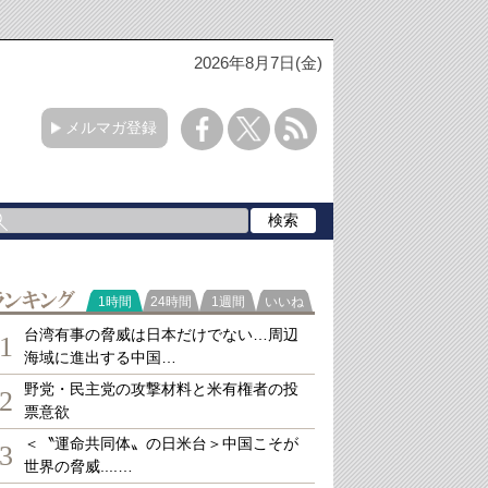
2026年8月7日(金)
メルマガ登録
ランキング
1時間
24時間
1週間
いいね
台湾有事の脅威は日本だけでない…周辺
1
海域に進出する中国…
野党・民主党の攻撃材料と米有権者の投
2
票意欲
＜〝運命共同体〟の日米台＞中国こそが
3
世界の脅威....…