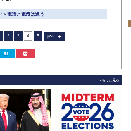
 » 電話と電気は違う
2
3
4
5
次へ
»もっと見る