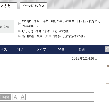
Wedge8月号『台湾「麗しの島」の実像 日台新時代を拓く「3
つの視座」』
お知らせ
ひととき8月号『京都 2と5の物語』
新刊書籍『飛鳥・藤原に隠された古代宮都の謎』
ジネス
社会
ライフ
特集
動画
2012年12月26日
刷画面