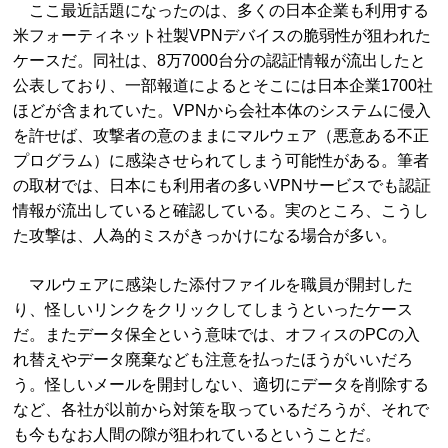
ここ最近話題になったのは、多くの日本企業も利用する
米フォーティネット社製VPNデバイスの脆弱性が狙われた
ケースだ。同社は、8万7000台分の認証情報が流出したと
公表しており、一部報道によるとそこには日本企業1700社
ほどが含まれていた。VPNから会社本体のシステムに侵入
を許せば、攻撃者の意のままにマルウェア（悪意ある不正
プログラム）に感染させられてしまう可能性がある。筆者
の取材では、日本にも利用者の多いVPNサービスでも認証
情報が流出していると確認している。実のところ、こうし
た攻撃は、人為的ミスがきっかけになる場合が多い。
マルウェアに感染した添付ファイルを職員が開封した
り、怪しいリンクをクリックしてしまうといったケース
だ。またデータ保全という意味では、オフィスのPCの入
れ替えやデータ廃棄なども注意を払ったほうがいいだろ
う。怪しいメールを開封しない、適切にデータを削除する
など、各社が以前から対策を取っているだろうが、それで
も今もなお人間の隙が狙われているということだ。