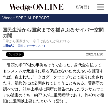
8/9(日)
Wedge SPECIAL REPORT
国民生活から国家までを揺さぶるサイバー空間
の闇
日常から国家まで 今日はあなたが狙われる
山田敏弘
（ 国際ジャーナリスト）
2021/11/20
冒頭の米CP社の事例もそうであった。身代金を払って
もシステムが元通りに戻る保証はないため支払いを拒否す
れば、盗まれたデータはダークウェブなどで売りに出され
たり、最終的には公開されてしまうこともある。警察庁の
調べでは、21年上半期に同庁に報告のあったランサムウェ
アの被害のうち、約77％が二重恐喝型であり、約40％が復
旧に1週間以上要したという（図5）。