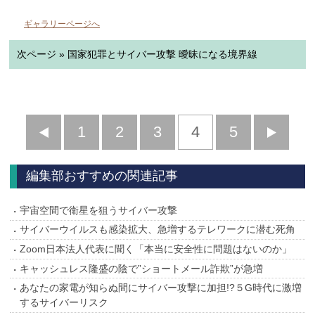
ギャラリーページへ
次ページ » 国家犯罪とサイバー攻撃 曖昧になる境界線
前
1
2
3
4
5
へ
へ
編集部おすすめの関連記事
宇宙空間で衛星を狙うサイバー攻撃
サイバーウイルスも感染拡大、急増するテレワークに潜む死角
Zoom日本法人代表に聞く「本当に安全性に問題はないのか」
キャッシュレス隆盛の陰で”ショートメール詐欺”が急増
あなたの家電が知らぬ間にサイバー攻撃に加担!?５G時代に激増
するサイバーリスク