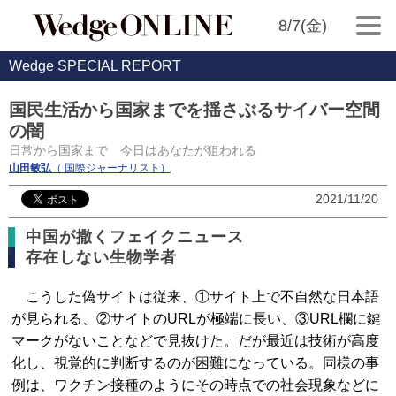
8/7(金)
Wedge SPECIAL REPORT
国民生活から国家までを揺さぶるサイバー空間
の闇
日常から国家まで 今日はあなたが狙われる
山田敏弘
（ 国際ジャーナリスト）
2021/11/20
中国が撒くフェイクニュース
存在しない生物学者
こうした偽サイトは従来、①サイト上で不自然な日本語
が見られる、②サイトのURLが極端に長い、③URL欄に鍵
マークがないことなどで見抜けた。だが最近は技術が高度
化し、視覚的に判断するのが困難になっている。同様の事
例は、ワクチン接種のようにその時点での社会現象などに