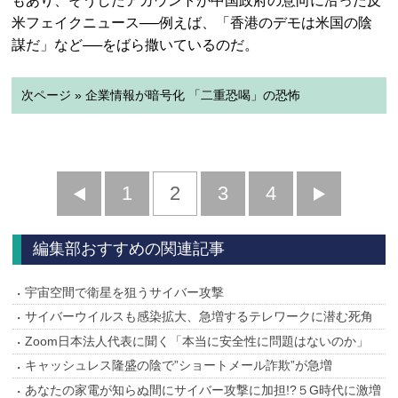
もあり、そうしたアカウントが中国政府の意向に沿った反
米フェイクニュース──例えば、「香港のデモは米国の陰
謀だ」など──をばら撒いているのだ。
次ページ » 企業情報が暗号化 「二重恐喝」の恐怖
前
1
2
3
4
次
へ
へ
編集部おすすめの関連記事
宇宙空間で衛星を狙うサイバー攻撃
サイバーウイルスも感染拡大、急増するテレワークに潜む死角
Zoom日本法人代表に聞く「本当に安全性に問題はないのか」
キャッシュレス隆盛の陰で”ショートメール詐欺”が急増
あなたの家電が知らぬ間にサイバー攻撃に加担!?５G時代に激増