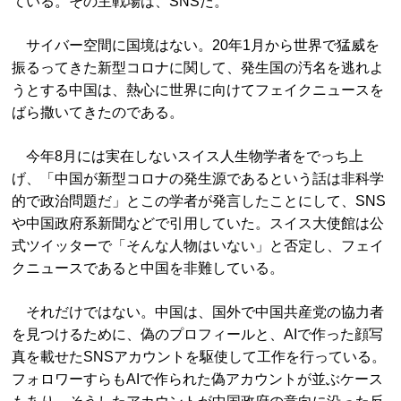
ている。その主戦場は、SNSだ。
サイバー空間に国境はない。20年1月から世界で猛威を
振るってきた新型コロナに関して、発生国の汚名を逃れよ
うとする中国は、熱心に世界に向けてフェイクニュースを
ばら撒いてきたのである。
今年8月には実在しないスイス人生物学者をでっち上
げ、「中国が新型コロナの発生源であるという話は非科学
的で政治問題だ」とこの学者が発言したことにして、SNS
や中国政府系新聞などで引用していた。スイス大使館は公
式ツイッターで「そんな人物はいない」と否定し、フェイ
クニュースであると中国を非難している。
それだけではない。中国は、国外で中国共産党の協力者
を見つけるために、偽のプロフィールと、AIで作った顔写
真を載せたSNSアカウントを駆使して工作を行っている。
フォロワーすらもAIで作られた偽アカウントが並ぶケース