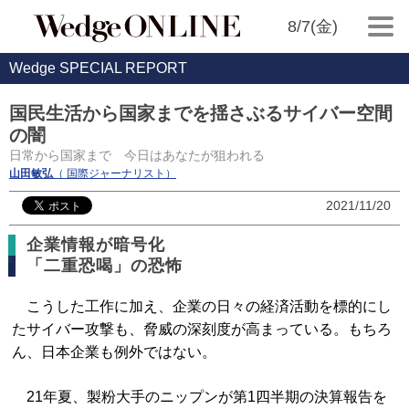
8/7(金)
Wedge SPECIAL REPORT
国民生活から国家までを揺さぶるサイバー空間
の闇
日常から国家まで 今日はあなたが狙われる
山田敏弘
（ 国際ジャーナリスト）
2021/11/20
企業情報が暗号化
「二重恐喝」の恐怖
こうした工作に加え、企業の日々の経済活動を標的にし
たサイバー攻撃も、脅威の深刻度が高まっている。もちろ
ん、日本企業も例外ではない。
21年夏、製粉大手のニップンが第1四半期の決算報告を