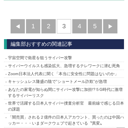
前
1
2
3
4
5
へ
へ
編集部おすすめの関連記事
宇宙空間で衛星を狙うサイバー攻撃
サイバーウイルスも感染拡大、急増するテレワークに潜む死角
Zoom日本法人代表に聞く「本当に安全性に問題はないのか」
キャッシュレス隆盛の陰で”ショートメール詐欺”が急増
あなたの家電が知らぬ間にサイバー攻撃に加担!?５G時代に激増
するサイバーリスク
世界で活躍する日本人サイバー捜査分析官 最前線で感じる日本
の課題
「闇売買」される２億件の日本人アカウント、買ったのは中国ハ
ッカー・・・いまダークウェブで起きている〝異変〟