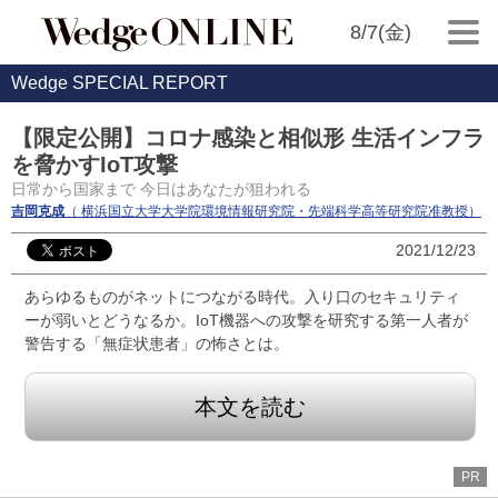
8/7(金)
Wedge SPECIAL REPORT
【限定公開】コロナ感染と相似形 生活インフラ
を脅かすIoT攻撃
日常から国家まで 今日はあなたが狙われる
吉岡克成
（ 横浜国立大学大学院環境情報研究院・先端科学高等研究院准教授）
2021/12/23
あらゆるものがネットにつながる時代。入り口のセキュリティ
ーが弱いとどうなるか。IoT機器への攻撃を研究する第一人者が
警告する「無症状患者」の怖さとは。
本文を読む
PR