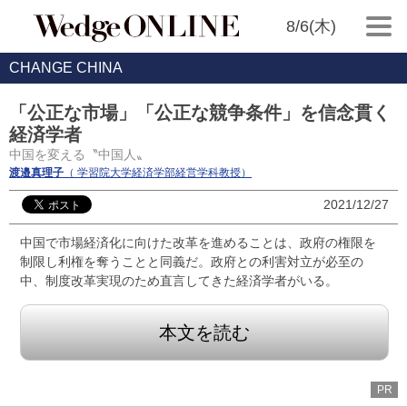
8/6(木)
CHANGE CHINA
「公正な市場」「公正な競争条件」を信念貫く
経済学者
中国を変える〝中国人〟
渡邉真理子
（ 学習院大学経済学部経営学科教授）
2021/12/27
中国で市場経済化に向けた改革を進めることは、政府の権限を
制限し利権を奪うことと同義だ。政府との利害対立が必至の
中、制度改革実現のため直言してきた経済学者がいる。
本文を読む
PR