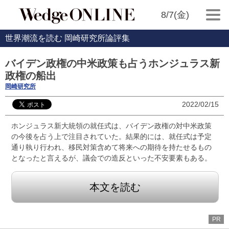
8/7(金)
世界潮流を読む 岡崎研究所論評集
バイデン政権の中米政策も占うホンジュラス新
政権の船出
岡崎研究所
2022/02/15
ホンジュラス新大統領の就任式は、バイデン政権の対中米政策
の今後を占う上で注目されていた。結果的には、就任式は予定
通り執り行われ、移民対策含めて将来への期待を持たせるもの
となったと言えるが、議会での造反といった不安要素もある。
本文を読む
PR