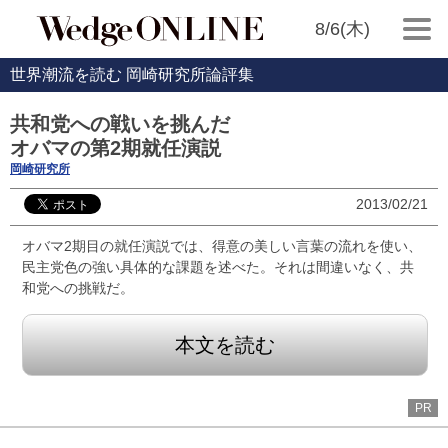
8/6(木)
世界潮流を読む 岡崎研究所論評集
共和党への戦いを挑んだ
オバマの第2期就任演説
岡崎研究所
2013/02/21
オバマ2期目の就任演説では、得意の美しい言葉の流れを使い、
民主党色の強い具体的な課題を述べた。それは間違いなく、共
和党への挑戦だ。
本文を読む
PR