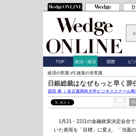
TOP
国際
ビ
政治・経済
経済の常識 VS 政策の非常識
日銀総裁はなぜもっと早く辞
原田 泰
（ 名古屋商科大学ビジネススクール教
印
1月21・22日の金融政策決定会合
いた表現を「目標」に変え、「当面の