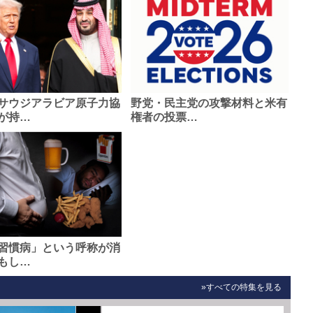
サウジアラビア原子力協
野党・民主党の攻撃材料と米有
が持…
権者の投票…
習慣病」という呼称が消
もし…
»すべての特集を見る