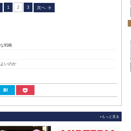
1
2
3
次へ
かな戦略
ばよいのか
»もっと見る