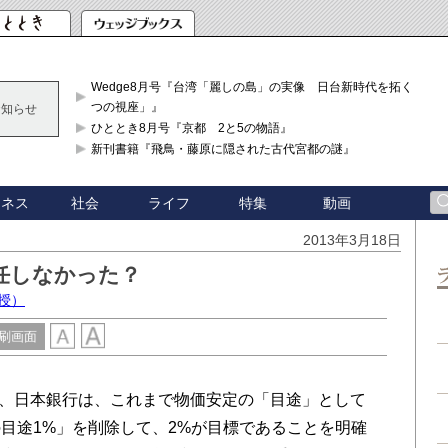
Wedge8月号『台湾「麗しの島」の実像 日台新時代を拓く「3
つの視座」』
お知らせ
ひととき8月号『京都 2と5の物語』
新刊書籍『飛鳥・藤原に隠された古代宮都の謎』
ジネス
社会
ライフ
特集
動画
2013年3月18日
任しなかった？
授）
刷画面
で、日本銀行は、これまで物価安定の「目途」として
目途1%」を削除して、2%が目標であることを明確