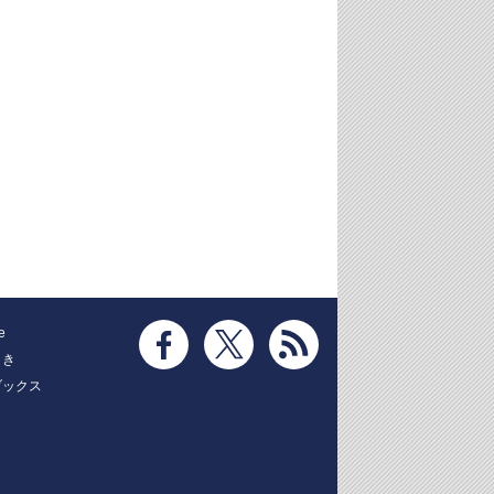
e
とき
ブックス