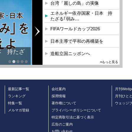
台湾「麗しの島」の実像
エネルギー依存国家・日本 持
たざる｢弱み…
FIFAワールドカップ2026
日本主導で平和の再構築を
本 持たざ
造船立国ニッポンへ
»もっと見る
最新記事一覧
会社案内
月刊Wedg
ランキング
採用情報
月刊ひと
特集一覧
著作権について
ウェッジ
メルマガ登録
プライバシーポリシーについて
特定商取引法に基づく表示
広告のご案内
お問い合わせ