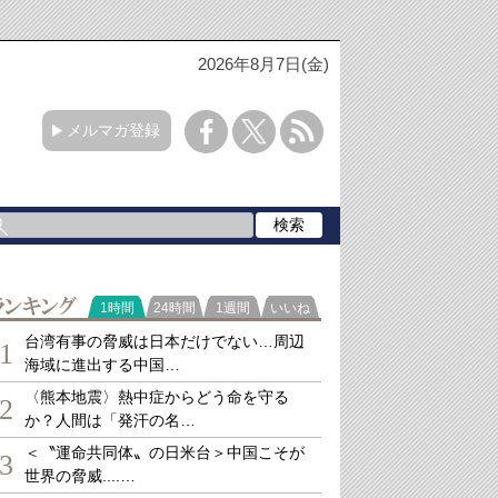
2026年8月7日(金)
メルマガ登録
ランキング
1時間
24時間
1週間
いいね
台湾有事の脅威は日本だけでない…周辺
1
海域に進出する中国…
〈熊本地震〉熱中症からどう命を守る
2
か？人間は「発汗の名…
＜〝運命共同体〟の日米台＞中国こそが
3
世界の脅威....…