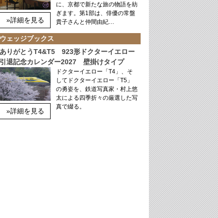
に、京都で新たな旅の物語を紡
ぎます。第1部は、俳優の常盤
»詳細を見る
貴子さんと仲間由紀…
ウェッジブックス
ありがとうT4&T5 923形ドクターイエロー
引退記念カレンダー2027 壁掛けタイプ
ドクターイエロー「T4」、そ
してドクターイエロー「T5」
の勇姿を、鉄道写真家・村上悠
太による四季折々の厳選した写
真で綴る。
»詳細を見る