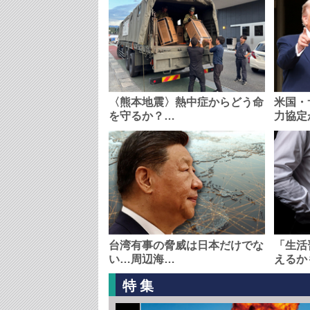
〈熊本地震〉熱中症からどう命
米国・
を守るか？…
力協定
台湾有事の脅威は日本だけでな
「生活
い…周辺海…
えるか
特集