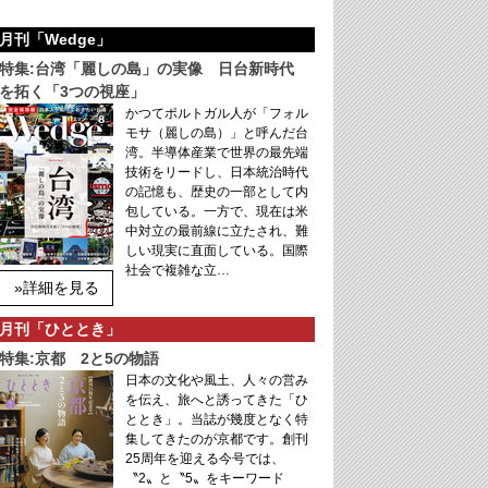
月刊「Wedge」
特集:台湾「麗しの島」の実像 日台新時代
を拓く「3つの視座」
かつてポルトガル人が「フォル
モサ（麗しの島）」と呼んだ台
湾。半導体産業で世界の最先端
技術をリードし、日本統治時代
の記憶も、歴史の一部として内
包している。一方で、現在は米
中対立の最前線に立たされ、難
しい現実に直面している。国際
社会で複雑な立…
»詳細を見る
月刊「ひととき」
特集:京都 2と5の物語
日本の文化や風土、人々の営み
を伝え、旅へと誘ってきた「ひ
ととき」。当誌が幾度となく特
集してきたのが京都です。創刊
25周年を迎える今号では、
〝2〟と〝5〟をキーワード