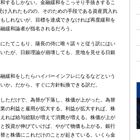
緩和するしかない。金融緩和をこっそり手抜きするこ
受け入れたものの、そのための手段である資産買入れ
かもしれないが、目標を達成できなければ再度緩和を
金融緩和論者が指名されるだろう。
にたてこもり、薩長の侍に唯々諾々と従う訳にはい
はいたが、日銀理論が崩壊しても、意地を見せる日銀
融緩和をしたらハイパーインフレになるなどという
ないか。だから、すぐに方針転換できる訳だ。
しただけで、為替が下落し、株価が上がった。為替
企業の利益と雇用が拡大する。利益が拡大すれば、株
増えれば給与総額が増えて消費が増える。株価が上が
費と投資が伸びていけば、やがて物価も上がる。銀行
為替と株価にこれだけのことが起きている。いくら金