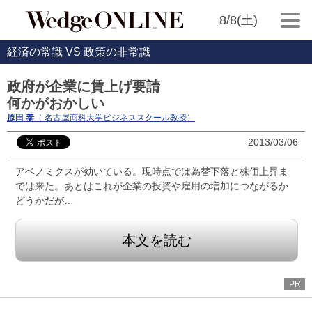
8/8(土)
経済の常識 VS 政策の非常識
政府が企業に賃上げ要請
何かがおかしい
原田 泰
（ 名古屋商科大学ビジネススクール教授）
2013/03/06
アベノミクスが効いている。現時点では為替下落と株価上昇ま
では来た。あとはこれが企業の投資や雇用の増加につながるか
どうかだが…
本文を読む
PR