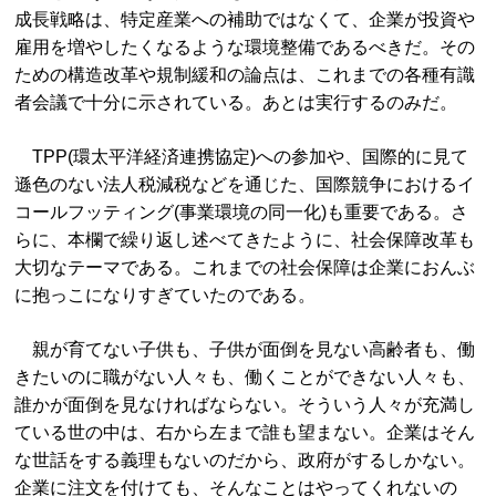
成長戦略は、特定産業への補助ではなくて、企業が投資や
雇用を増やしたくなるような環境整備であるべきだ。その
ための構造改革や規制緩和の論点は、これまでの各種有識
者会議で十分に示されている。あとは実行するのみだ。
TPP(環太平洋経済連携協定)への参加や、国際的に見て
遜色のない法人税減税などを通じた、国際競争におけるイ
コールフッティング(事業環境の同一化)も重要である。さ
らに、本欄で繰り返し述べてきたように、社会保障改革も
大切なテーマである。これまでの社会保障は企業におんぶ
に抱っこになりすぎていたのである。
親が育てない子供も、子供が面倒を見ない高齢者も、働
きたいのに職がない人々も、働くことができない人々も、
誰かが面倒を見なければならない。そういう人々が充満し
ている世の中は、右から左まで誰も望まない。企業はそん
な世話をする義理もないのだから、政府がするしかない。
企業に注文を付けても、そんなことはやってくれないの