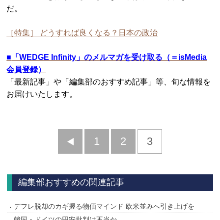
だ。
［特集］ どうすれば良くなる？日本の政治
■
「WEDGE Infinity」のメルマガを受け取る（＝isMedia
会員登録）
「最新記事」や「編集部のおすすめ記事」等、旬な情報を
お届けいたします。
前
1
2
3
へ
編集部おすすめの関連記事
デフレ脱却のカギ握る物価マインド 欧米並みへ引き上げを
韓国・ドイツの円安批判は不当か