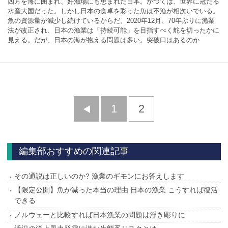
四方を海に囲まれ、好漁場にも恵まれた日本。かつては、世界に冠たる
水産大国だった。しかし日本の食卓を彩った魚は不漁が相次いでいる。
魚の資源量が減少し続けているからだ。2020年12月、70年ぶりに漁業
法が改正され、日本の漁業は「持続可能」を目指すべく舵を切ったかに
見える。だが、日本の海が抱える問題は多い。突破口はあるのか
前
1
2
へ
編集部おすすめの関連記事
その通説は正しいのか? 漁業のギモンにお答えします
【限定公開】魚が減った本当の理由 日本の漁業 こうすれば復活
できる
ノルウェーと比較すれば日本漁業の問題は浮き彫りに