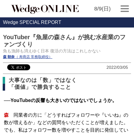
8/9(日)
Wedge SPECIAL REPORT
YouTuber『魚屋の森さん』が挑む水産業のフ
ァンづくり
魚も漁師も消えゆく日本 復活の方法はこれしかない
森 朝奈
（ 寿商店 常務取締役）
2022/03/05
大事なのは「数」ではなく
「価値」で勝負すること
──YouTubeの反響も大きいのではないでしょうか。
森
同業者の方に「どうすればフォロワーや『いいね』の
数が増えるか」などの質問をいただくことが増えました。
でも、私はフォロワー数を増やすことを目的に発信してい