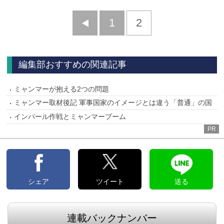
前
1
2
へ
編集部おすすめの関連記事
ミャンマーが抱える2つの問題
ミャンマー取材後記 軍事国家のイメージとは違う「普通」の国
インパール作戦とミャンマーブーム
PR
シェア
ツイート
送る
連載バックナンバー