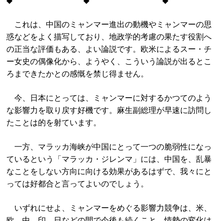
◆ ◆ ◆
これは、中国のミャンマー進出の動機やミャンマーの思
惑などをよく描写しており、地政学的考慮の果たす役割へ
の正当な評価もある、よい論説です。欧米によるスー・チ
ー女史の偶像化から、ようやく、こういう論説が出るとこ
ろまできたかとの感慨を禁じ得ません。
今、日本にとっては、ミャンマーに対するかつてのよう
な影響力を取り戻す好機です。麻生副総理が早速に訪問し
たことは的を射ています。
一方、マラッカ海峡が中国にとって一つの脆弱性になっ
ているという「マラッカ・ジレンマ」には、中国を、乱暴
なことをしない方向に向ける効果があるはずで、我々にと
っては好都合と言ってよいのでしょう。
いずれにせよ、ミャンマーをめぐる影響力競争は、米、
欧、中、印、日などの間で今後も続くこと、情勢の変化は