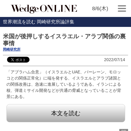
8/6(木)
世界潮流を読む 岡崎研究所論評集
米国が後押しするイスラエル・アラブ関係の裏
事情
岡崎研究所
2022/07/14
「アブラハム合意」（イスラエルとUAE、バーレーン、モロッ
コとの関係正常化）に端を発する、イスラエルとアラブ諸国と
の関係改善は、急速に進展しているようである。イランによる
核、弾道ミサイル開発などが共通の脅威となっていることが背
景にある。
本文を読む