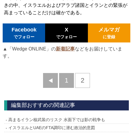
きの中、イスラエルおよびアラブ諸国とイランとの緊張が
高まっていることだけは確かである。
Facebook
X
メルマガ
でフォロー
でフォロー
に登録
▲「Wedge ONLINE」の
新着記事
などをお届けしていま
す。
前
1
2
へ
編集部おすすめの関連記事
高まるイラン核武装のリスク 水面下では影の戦争も
イスラエルとUAEのFTA調印に潜む政治的意図