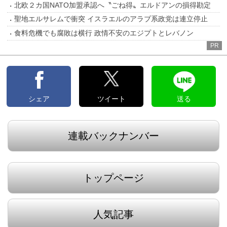
北欧２カ国NATO加盟承認へ〝ごね得〟エルドアンの損得勘定
聖地エルサレムで衝突 イスラエルのアラブ系政党は連立停止
食料危機でも腐敗は横行 政情不安のエジプトとレバノン
PR
シェア
ツイート
送る
連載バックナンバー
トップページ
人気記事