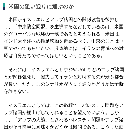
米国の狙い通りに運ぶのか
米国がイスラエルとアラブ諸国との関係改善を後押し
し、「中東防空同盟」を主導するなどしているのは、米国
のグローバルな戦略の一環であると考えられる。米国は、
インド太平洋への軸足移動を進めるべく、中東のことは中
東でやってもらいたい、具体的には、イランの脅威への対
応は自分たちでやってほしいということである。
それには、イスラエルとサウジやUAEなどのアラブ諸国
とが関係強化し、協力してイランと対峙するのが最も都合
が良い。ただ、このシナリオがうまく運ぶかどうかは予断
を許さない。
イスラエルとしては、この過程で、パレスチナ問題をア
ラブ諸国が棚上げしてくれることを望んでいよう。しか
し、「アラブの大義」とされるパレスチナ問題をアラブ諸
国がそう簡単に見逃すかどうかは疑問である。こうした動