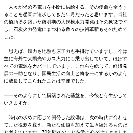
人々が求める電力を不断に供給する。その使命を全うす
ることを愚直に追求してきた年月だったと思います。当社
の橋頭堡を築いた黎明期の大規模水力開発はその象徴です
し、石炭火力発電にまつわる数々の技術革新もそのためで
した。
思えば、風力も地熱も原子力も手掛けていますし、今は
主に海外で太陽光やガス火力にも乗り出していて、ほぼす
べての電源をカバーしています。これらを総じて、経済発
展の一助となり、国民生活の向上と軌を一にするかのよう
に成長してこられたことは幸運でした。
——そのようにして構築された基盤を、今後どう生かして
いきますか。
時代の求めに応じて開発した設備は、次の時代に合わせ
てまた役割を変え、新たな価値を加えて生き続けるものだ
と考えています。70年間そのことを常に心がけてきました