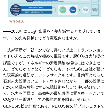
写真を拡大
——2030年にCO
排出量を４割削減すると表明していま
2
す。その先も見越してどう実現させますか。
技術革新が一朝一夕でなし得ない以上、トランジション
ともいえるこの時期が極めて重要です。脱CO
は大前提の
2
課題ですが、エネルギーの安定供給も犠牲にはできませ
ん。どちらかではなく、どちらも。そのために当社が描い
た現実的な道筋が、アップサイクルです。非効率となった
石炭火力設備はフェードアウトさせながら、一部の設備に
は水素発電も可能にする先端技術を加えて使い続けてい
く。水力も同様に、高効率の最新設備に置き換えることで
CO
フリー電源としての機能強化を図る。それが、
2
GENESIS松島計画であり、NEXUS佐久間プロジェクトで