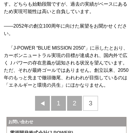
す。どちらも始動段階ですが、過去の実績がベースにある
ため実現可能性は高いと自負しています。
——2052年の創立100周年に向けた展望をお聞かせくださ
い。
「J-POWER “BLUE MISSION 2050”」に示したとおり、
カーボンニュートラル実現の目標が達成され、国内外で広
くＪパワーの存在意義が認知される状況を望んでいます。
ただ、それが最終ゴールではありません。創立以来、2050
年のもっと先まで徹頭徹尾、われわれが目指しているのは
「エネルギーと環境の共生」にほかなりません。
前
1
2
3
へ
お問い合わせ
電源開発株式会社(J-POWER)