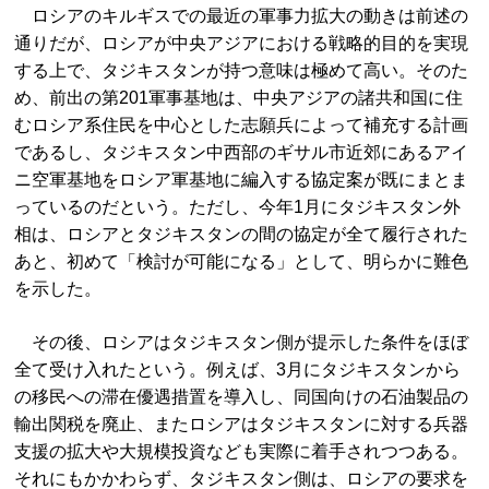
ロシアのキルギスでの最近の軍事力拡大の動きは前述の
通りだが、ロシアが中央アジアにおける戦略的目的を実現
する上で、タジキスタンが持つ意味は極めて高い。そのた
め、前出の第201軍事基地は、中央アジアの諸共和国に住
むロシア系住民を中心とした志願兵によって補充する計画
であるし、タジキスタン中西部のギサル市近郊にあるアイ
ニ空軍基地をロシア軍基地に編入する協定案が既にまとま
っているのだという。ただし、今年1月にタジキスタン外
相は、ロシアとタジキスタンの間の協定が全て履行された
あと、初めて「検討が可能になる」として、明らかに難色
を示した。
その後、ロシアはタジキスタン側が提示した条件をほぼ
全て受け入れたという。例えば、3月にタジキスタンから
の移民への滞在優遇措置を導入し、同国向けの石油製品の
輸出関税を廃止、またロシアはタジキスタンに対する兵器
支援の拡大や大規模投資なども実際に着手されつつある。
それにもかかわらず、タジキスタン側は、ロシアの要求を