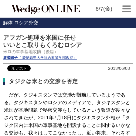
8/7(金)
解体 ロシア外交
アフガン処理を米国に任せ
いいとこ取りもくろむロシア
米ロの軍事基地攻防（後篇）
廣瀬陽子
（ 慶應義塾大学総合政策学部教授）
2013/06/03
タジクは米との交渉を否定
だが、タジキスタンでは交渉が難航しているようであ
る。タジキスタンやロシアのメディアで、タジキスタンと
米国が基地問題で秘密交渉をしているという報道が度々な
されてきたが、2011年7月18日にタジキスタン外相が「タ
ジク国内に米国の軍事基地を開設することに関するいかな
る交渉も、我々はしてこなかったし、近い将来、それをす