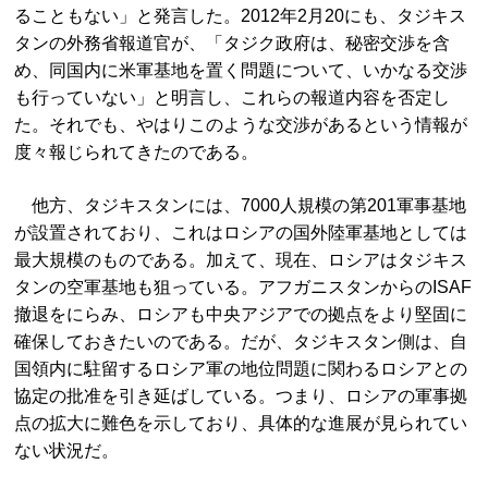
ることもない」と発言した。2012年2月20にも、タジキス
タンの外務省報道官が、「タジク政府は、秘密交渉を含
め、同国内に米軍基地を置く問題について、いかなる交渉
も行っていない」と明言し、これらの報道内容を否定し
た。それでも、やはりこのような交渉があるという情報が
度々報じられてきたのである。
他方、タジキスタンには、7000人規模の第201軍事基地
が設置されており、これはロシアの国外陸軍基地としては
最大規模のものである。加えて、現在、ロシアはタジキス
タンの空軍基地も狙っている。アフガニスタンからのISAF
撤退をにらみ、ロシアも中央アジアでの拠点をより堅固に
確保しておきたいのである。だが、タジキスタン側は、自
国領内に駐留するロシア軍の地位問題に関わるロシアとの
協定の批准を引き延ばしている。つまり、ロシアの軍事拠
点の拡大に難色を示しており、具体的な進展が見られてい
ない状況だ。