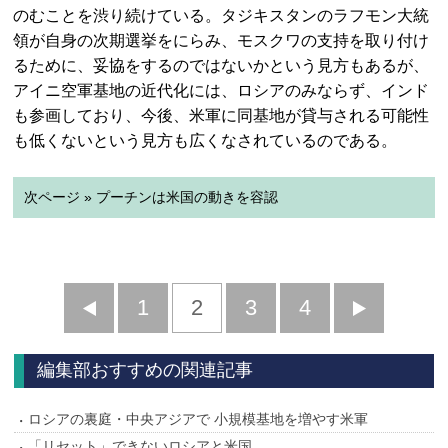
のむことを渋り続けている。タジキスタンのラフモン大統
領が自身の次期選挙をにらみ、モスクワの支持を取り付け
るために、妥協をするのではないかという見方もあるが、
アイニ空軍基地の近代化には、ロシアのみならず、インド
も参画しており、今後、米軍に同基地が貸与される可能性
も低くないという見方も広くなされているのである。
次ページ » プーチンは米国の動きを容認
前
1
2
3
4
次
へ
へ
編集部おすすめの関連記事
ロシアの裏庭・中央アジアで 小規模基地を増やす米軍
「リセット」できないロシアと米国