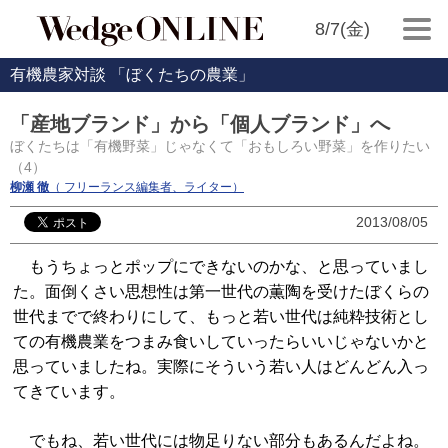
8/7(金)
有機農家対談 「ぼくたちの農業」
「産地ブランド」から「個人ブランド」へ
ぼくたちは「有機野菜」じゃなくて「おもしろい野菜」を作りたい
（4）
柳瀬 徹
（ フリーランス編集者、ライター）
2013/08/05
もうちょっとポップにできないのかな、と思っていまし
た。面倒くさい思想性は第一世代の薫陶を受けたぼくらの
世代までで終わりにして、もっと若い世代は純粋技術とし
ての有機農業をつまみ食いしていったらいいじゃないかと
思っていましたね。実際にそういう若い人はどんどん入っ
てきています。
でもね、若い世代には物足りない部分もあるんだよね。