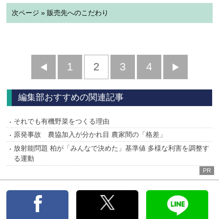
次ページ » 販売先へのこだわり
前
1
2
3
4
次
へ
へ
編集部おすすめの関連記事
それでも有機野菜をつくる理由
原発事故 農協加入が分かれ目 農家間の「格差」
放射能問題 柏が「みんなで決めた」基準値 多様な利害を調整す
る運動
PR