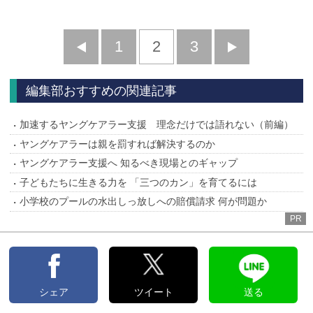
前
1
2
3
次
へ
へ
編集部おすすめの関連記事
加速するヤングケアラー支援 理念だけでは語れない（前編）
ヤングケアラーは親を罰すれば解決するのか
ヤングケアラー支援へ 知るべき現場とのギャップ
子どもたちに生きる力を 「三つのカン」を育てるには
小学校のプールの水出しっ放しへの賠償請求 何が問題か
PR
シェア
ツイート
送る