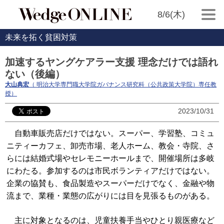
8/6(木)
未来を拓く貧困対策
加速するヤングケアラー支援 理念だけでは語れ
ない（後編）
大山典宏
（ 明治大学専門職大学院ガバナンス研究科（公共政策大学院）専任教
授）
2023/10/31
自動車販売店だけではない。スーパー、学習塾、コミュ
ニティーカフェ、卸売市場、老人ホーム、教会・寺院、さ
らには結婚式場やセレモニーホールまで、開催場所は多岐
にわたる。参加するのは市民ボランティアだけではない。
企業の協賛も、食品製造やスーパーだけでなく、金融や物
流まで、業種・業態の広がりには目を見張るものがある。
主に対象となるのは、児童扶養手当やひとり親医療など