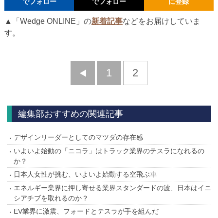
でフォロー
でフォロー
に登録
▲「Wedge ONLINE」の
新着記事
などをお届けしていま
す。
前
1
2
へ
編集部おすすめの関連記事
デザインリーダーとしてのマツダの存在感
いよいよ始動の「ニコラ」はトラック業界のテスラになれるの
か？
日本人女性が挑む、いよいよ始動する空飛ぶ車
エネルギー業界に押し寄せる業界スタンダードの波、日本はイニ
シアチブを取れるのか？
EV業界に激震、フォードとテスラが手を組んだ