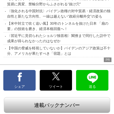
貿易に異変、禁輸分野からふさがれる“抜け穴”
〈強化される中国対抗〉バイデン政権の対中貿易・経済政策の独
自性と新たな方向性、一線は越えない“政経分離外交”の姿も
【米中対立で吹く追い風】30年のトンネルを抜けた日本 「扇の
要」の技術を磨き、経済本格回復へ！
〈習近平に見切られたショルツ独首相〉閣僚まで同行した訪中で
成果が得られなかったのはなぜか
【中国の脅威を軽視していないか】バイデンのアジア政策は不十
分、アメリカが果たすべき「宿題」とは
PR
シェア
ツイート
送る
連載バックナンバー