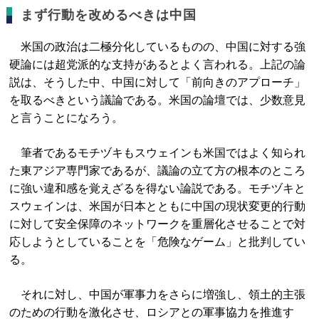
まず行動を改めるべきは中国
米国の政治は二極分化しているものの、中国に対する強
硬論には超党派的な支持があるとよく言われる。上記の論
説は、そうした中、中国に対して「前向きのアプローチ」
を取るべきという議論である。米国の論壇では、少数意見
と言うことになろう。
筆者であるモチヅキもスウェインも米国ではよく知られ
た東アジア専門家であるが、議論の立て方の根本のところ
に強い違和感を覚えざるを得ない論説である。モチヅキと
スウェインは、米国が日本とともに中国の現状変更的行動
に対して安全保障のネットワークを重層化させることで対
応しようとしていることを「危険なゲーム」と批判してい
る。
それに対し、中国が軍事力をさらに増強し、領土的主張
のための行動を激化させ、ロシアとの軍事協力を推進す