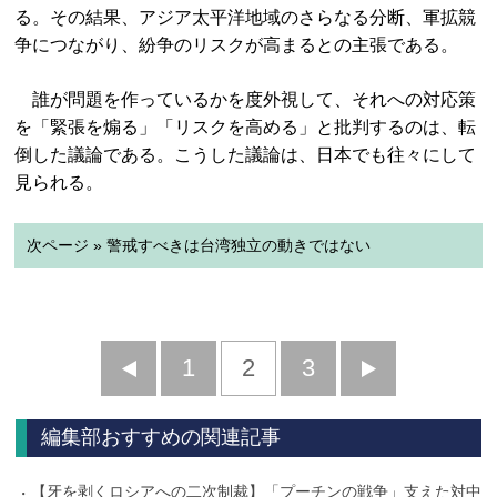
る。その結果、アジア太平洋地域のさらなる分断、軍拡競
争につながり、紛争のリスクが高まるとの主張である。
誰が問題を作っているかを度外視して、それへの対応策
を「緊張を煽る」「リスクを高める」と批判するのは、転
倒した議論である。こうした議論は、日本でも往々にして
見られる。
次ページ » 警戒すべきは台湾独立の動きではない
前
1
2
3
次
へ
へ
編集部おすすめの関連記事
【牙を剥くロシアへの二次制裁】「プーチンの戦争」支えた対中