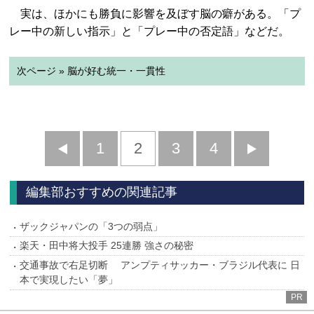
実は、ほかにも勝負に影響を及ぼす脳の癖がある。「プ
レー中の新しい指示」と「プレー中の否定語」などだ。
次ページ » 脳が好む統一・一貫性
前
1
2
3
4
次
へ
へ
編集部おすすめの関連記事
ザックジャパンの「3つの弱点」
楽天・田中将大投手 25連勝 強さの秘密
交通事故で右足切断 アンプティサッカー・ブラジル代表に 日
本で実現したい「夢」
PR