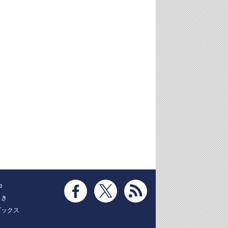
e
とき
ブックス