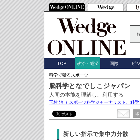
TOP
国際
ビ
政治・経済
科学で斬るスポーツ
脳科学となでしこジャパン
人間の本能を理解し、利用する
玉村 治
（ スポーツ科学ジャーナリスト、科
印
新しい指示で集中力分散