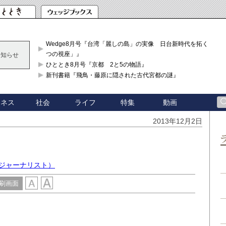
Wedge8月号『台湾「麗しの島」の実像 日台新時代を拓く「3
つの視座」』
お知らせ
ひととき8月号『京都 2と5の物語』
新刊書籍『飛鳥・藤原に隠された古代宮都の謎』
ジネス
社会
ライフ
特集
動画
2013年12月2日
学ジャーナリスト）
刷画面