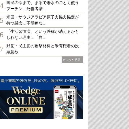
国民の命まで、まるで湯水のごとく使う
4
プーチン…死傷者増…
米国・サウジアラビア原子力協力協定が
5
持つ懸念…不明瞭な…
「生活習慣病」という呼称が消えるかも
6
しれない理由…「自…
野党・民主党の攻撃材料と米有権者の投
7
票意欲
»もっと見る