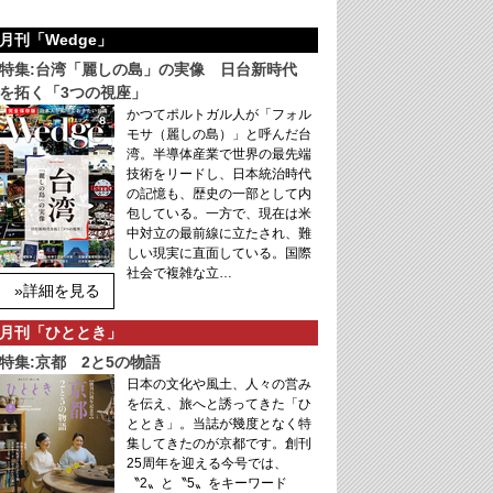
月刊「Wedge」
特集:台湾「麗しの島」の実像 日台新時代
を拓く「3つの視座」
かつてポルトガル人が「フォル
モサ（麗しの島）」と呼んだ台
湾。半導体産業で世界の最先端
技術をリードし、日本統治時代
の記憶も、歴史の一部として内
包している。一方で、現在は米
中対立の最前線に立たされ、難
しい現実に直面している。国際
社会で複雑な立…
»詳細を見る
月刊「ひととき」
特集:京都 2と5の物語
日本の文化や風土、人々の営み
を伝え、旅へと誘ってきた「ひ
ととき」。当誌が幾度となく特
集してきたのが京都です。創刊
25周年を迎える今号では、
〝2〟と〝5〟をキーワード