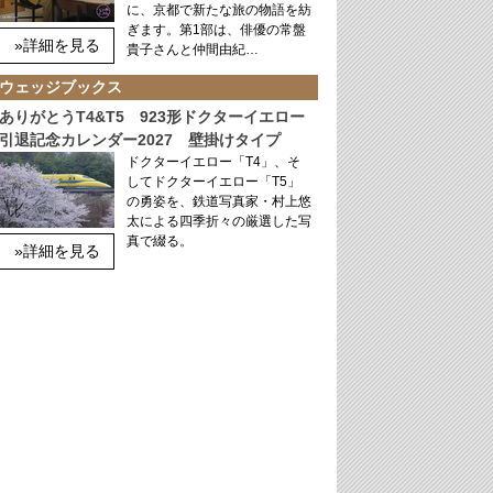
に、京都で新たな旅の物語を紡
ぎます。第1部は、俳優の常盤
»詳細を見る
貴子さんと仲間由紀…
ウェッジブックス
ありがとうT4&T5 923形ドクターイエロー
引退記念カレンダー2027 壁掛けタイプ
ドクターイエロー「T4」、そ
してドクターイエロー「T5」
の勇姿を、鉄道写真家・村上悠
太による四季折々の厳選した写
真で綴る。
»詳細を見る