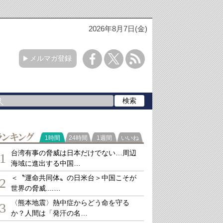
2026年8月7日(金)
メルマガ登録
ランキング
1時間
24時間
1週間
いいね
台湾有事の脅威は日本だけでない…周辺
1
海域に進出する中国…
＜〝運命共同体〟の日米台＞中国こそが
2
世界の脅威....…
〈熊本地震〉熱中症からどう命を守る
3
か？人間は「発汗の名…