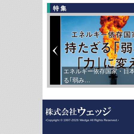
特集
エネルギー依存国家・日
る｢弱み…
‹Copyright © 1997-2026 Wedge All Rights Reserved.›