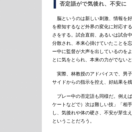
否定語がで気後れ、不安に
脳というのは新しい刺激、情報を好
を察知するなど外界の変化に対応す
さをする。試合直前、あるいは試合
分散され、本来心掛けていたことを
ー中に監督が大声を出しているのを
とに気をとられ、本来の力がでない
実際、林教授のアドバイスで、男子
サイドからの指示を控え、好結果を
プレー中の否定語も同様だ。例えば
ケートなどで）次は難しい技」「相
し、気後れや体の硬さ、不安が芽生
ということだろう。