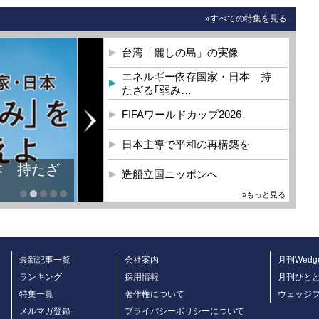
»すべての特集を見る
台湾「麗しの島」の実像
エネルギー依存国家・日本 持
たざる｢弱み…
FIFAワールドカップ2026
日本主導で平和の再構築を
本 持たざ
造船立国ニッポンへ
»もっと見る
最新記事一覧
会社案内
月刊Wedg
ランキング
採用情報
月刊ひと
特集一覧
著作権について
ウェッジ
メルマガ登録
プライバシーポリシーについて