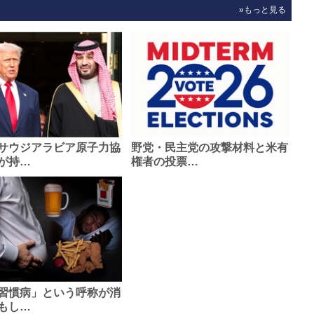
»もっと見る
サウジアラビア原子力協
野党・民主党の攻撃材料と米有
が持…
権者の投票…
習慣病」という呼称が消
もし…