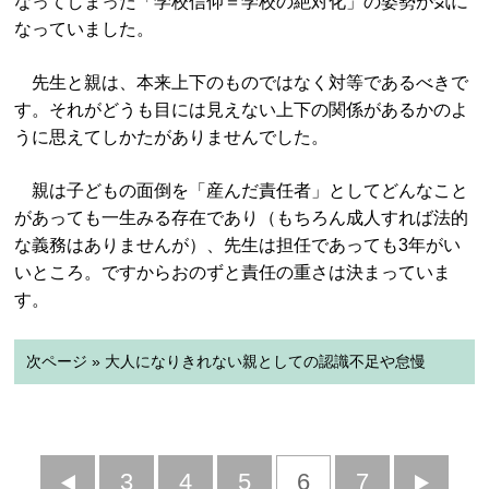
なってしまった「学校信仰＝学校の絶対化」の姿勢が気に
なっていました。
先生と親は、本来上下のものではなく対等であるべきで
す。それがどうも目には見えない上下の関係があるかのよ
うに思えてしかたがありませんでした。
親は子どもの面倒を「産んだ責任者」としてどんなこと
があっても一生みる存在であり（もちろん成人すれば法的
な義務はありませんが）、先生は担任であっても3年がい
いところ。ですからおのずと責任の重さは決まっていま
す。
次ページ » 大人になりきれない親としての認識不足や怠慢
前
3
4
5
6
7