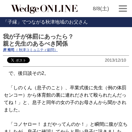
8/8(土)
「子縁」でつながる秋津地域のお父さん
我が子が体罰にあったら？
親と先生のあるべき関係
岸 裕司
（ 秋津コミュニティ顧問）
2013/12/10
で、後日談その2。
「しのくん（息子のこと）、卒業式後に先生（例の体罰
センコー）から体育館の裏に連れだされて殴られたんだっ
てね！」と、息子と同年の女の子のお母さんから聞かされ
ました。
「コノヤロー！ まだやってんのか！」と瞬間に腹が立ち
ましたが、息子に確認してからと思い息子に訊きました。