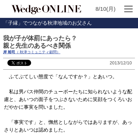
8/10(月)
「子縁」でつながる秋津地域のお父さん
我が子が体罰にあったら？
親と先生のあるべき関係
岸 裕司
（ 秋津コミュニティ顧問）
2013/12/10
ふてぶてしい態度で「なんですか？」とあいつ。
私は男バス仲間のチューボーたちに知られないような配
慮と、あいつの面子をつぶさないために笑顔をつくろいお
だやかに事実を問いました。
「事実です」と、憮然としながらではありますが、あっ
さりとあいつは認めました。