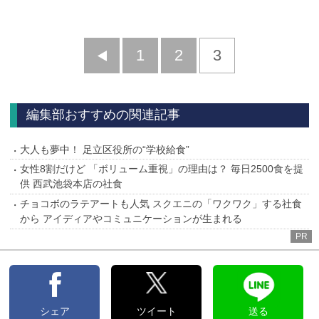
前
1
2
3
へ
編集部おすすめの関連記事
大人も夢中！ 足立区役所の“学校給食”
女性8割だけど 「ボリューム重視」の理由は？ 毎日2500食を提
供 西武池袋本店の社食
チョコボのラテアートも人気 スクエニの「ワクワク」する社食
から アイディアやコミュニケーションが生まれる
PR
シェア
ツイート
送る