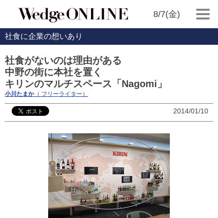
8/7(金)
社食に企業の想いあり
社食がないのは理由がある
中野の街に本社を置く
キリンのマルチスペース「Nagomi」
小川たまか
（ フリーライター）
2014/01/10