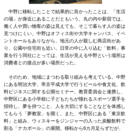
中野に移転したことで結果的に良かったことは、「生活
の場」が身近にあることだともいう。丸の内や新宿では、
働く人や買い物客の姿は見えても、そこで暮らす人の姿は
見つけにくい。中野はオフィス街や大学キャンパス、イベ
ントホールもありながら、地元の人が親しむ商店街があ
り、公園や住宅街も近い。日常の中に入り込む「飲料」事
業を行う同社にとっては、生活が見える中野という場所は
消費者との接点が多い場所だった。
そのため、地域にまつわる取り組みも考えている。中野
にある明治大学、帝京平成大学で行うビールや食文化、飲
料ビジネスに関する公開セミナー。教育委員会と連携し、
中野区にある小学校に子どもたちが憧れるスポーツ選手を
招待し、夢を持つこと、人を大切にすることなどを体感し
てもらう「夢教室」を開く。また、中野区にある「東京飲
料」と組み、ウィスキーをジンジャーの入った炭酸飲料で
割る「ナカボール」の展開。移転から6カ月足らずだが、