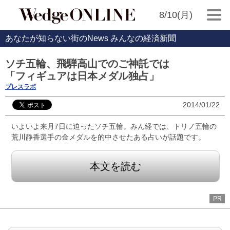
8/10(月)
あなたが知らない街のNews みんなの経済新聞
ソチ五輪、飛騨高山でのご神託では
「フィギュアは日本メダル独占」
プレスラボ
2014/01/22
いよいよ来月7日に迫ったソチ五輪。みん経では、トリノ五輪の
荒川静香選手の金メダルを的中させたある占いが話題です。
本文を読む
PR