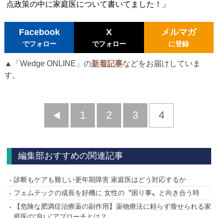
点政策の中に家庭医について書いてました！」
Facebook
X
メルマガ
でフォロー
でフォロー
に登録
▲「Wedge ONLINE」の
新着記事
などをお届けしていま
す。
前
1
2
3
4
へ
編集部おすすめの関連記事
診断もケアも難しい更年期障害 家庭医はどう対応するか
フェムテックの成長を好機に 女性の〝困り事〟と向き合う時
【危険な肥満症治療薬の副作用】薬物療法に頼らず瘦せられる家
庭医の“良い”アプローチとは？