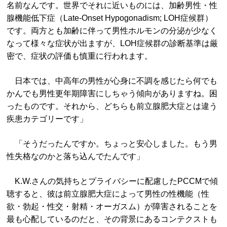
名前なんです。世界でそれに近いものには、加齢男性・性
腺機能低下症（Late-Onset Hypogonadism; LOH症候群）
です。両方とも加齢に伴って男性ホルモンの分泌が少なく
なって様々な症状が出ますが、LOH症候群の診断基準は厳
密で、症状の評価も慎重に行われます。
日本では、中高年の男性が心身に不調を感じたら何でも
かんでも男性更年期障害にしちゃう傾向がありますね。困
ったものです。それから、どちらも前立腺肥大症とは違う
疾患カテゴリーです」
「そうだったんですか。ちょっと安心しました。もう男
性失格なのかと落ち込んでたんです」
K.W.さんの気持ちとプライバシーに配慮したPCCMで傾
聴すると、彼は前立腺肥大症によって男性の性機能（性
欲・勃起・性交・射精・オーガスム）が障害されることを
最も心配しているのだと、その背景にあるコンテクストも