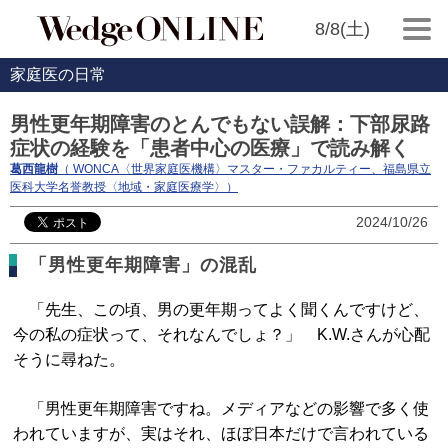
8/8(土)
家庭医の日常
男性更年期障害のとんでもない誤解：下部尿路
症状の経験を「患者中心の医療」で読み解く
葛西龍樹
（ WONCA〈世界家庭医機構〉マスター・ファカルティー、福島県立
医科大学名誉教授〈地域・家庭医療学〉）
2024/10/26
「男性更年期障害」の混乱
「先生、この頃、男の更年期ってよく聞くんですけど、
今の私の症状って、それなんでしょ？」 K.W.さんが心配
そうに尋ねた。
「男性更年期障害ですね。メディアなどの影響で多く使
われていますが、実はそれ、ほぼ日本だけで言われている