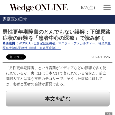
8/7(金)
家庭医の日常
男性更年期障害のとんでもない誤解：下部尿路
症状の経験を「患者中心の医療」で読み解く
葛西龍樹
（ WONCA〈世界家庭医機構〉マスター・ファカルティー、福島県立
医科大学名誉教授〈地域・家庭医療学〉）
2024/10/26
「男性更年期障害」という言葉がメディアなどの影響で多く使
われているが、実はほぼ日本だけで言われている名前だ。前立
腺肥大症とは違う疾患カテゴリーで、そうした症状に対して
は、患者と医者の会話が肝要である。
本文を読む
PR