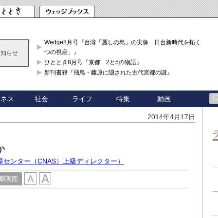
Wedge8月号『台湾「麗しの島」の実像 日台新時代を拓く「3
つの視座」』
お知らせ
ひととき8月号『京都 2と5の物語』
新刊書籍『飛鳥・藤原に隠された古代宮都の謎』
ジネス
社会
ライフ
特集
動画
2014年4月17日
か
障センター（CNAS）上級ディレクター）
刷画面
動