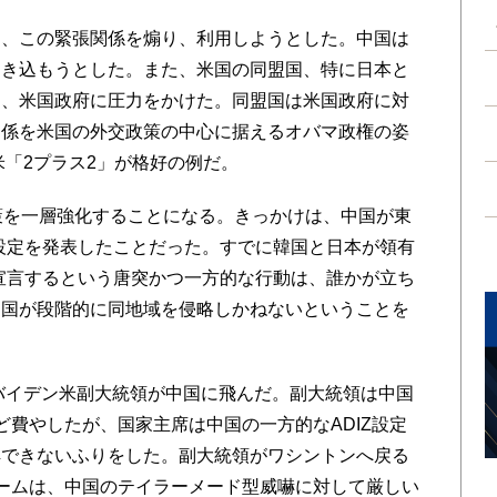
、この緊張関係を煽り、利用しようとした。中国は
引き込もうとした。また、米国の同盟国、特に日本と
う、米国政府に圧力をかけた。同盟国は米国政府に対
関係を米国の外交政策の中心に据えるオバマ政権の姿
米「2プラス2」が格好の例だ。
策を一層強化することになる。きっかけは、中国が東
の設定を発表したことだった。すでに韓国と日本が領有
を宣言するという唐突かつ一方的な行動は、誰かが立ち
中国が段階的に同地域を侵略しかねないということを
バイデン米副大統領が中国に飛んだ。副大統領は中国
ど費やしたが、国家主席は中国の一方的なADIZ設定
解できないふりをした。副大統領がワシントンへ戻る
ームは、中国のテイラーメード型威嚇に対して厳しい