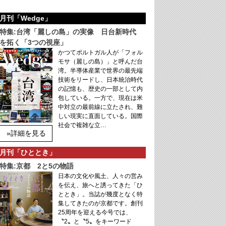
月刊「Wedge」
特集:台湾「麗しの島」の実像 日台新時代
を拓く「3つの視座」
かつてポルトガル人が「フォル
モサ（麗しの島）」と呼んだ台
湾。半導体産業で世界の最先端
技術をリードし、日本統治時代
の記憶も、歴史の一部として内
包している。一方で、現在は米
中対立の最前線に立たされ、難
しい現実に直面している。国際
社会で複雑な立…
»詳細を見る
月刊「ひととき」
特集:京都 2と5の物語
日本の文化や風土、人々の営み
を伝え、旅へと誘ってきた「ひ
ととき」。当誌が幾度となく特
集してきたのが京都です。創刊
25周年を迎える今号では、
〝2〟と〝5〟をキーワード