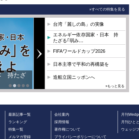
»すべての特集を見る
台湾「麗しの島」の実像
エネルギー依存国家・日本 持
たざる｢弱み…
FIFAワールドカップ2026
日本主導で平和の再構築を
本 持たざ
造船立国ニッポンへ
»もっと見る
最新記事一覧
会社案内
月刊Wedg
ランキング
採用情報
月刊ひと
特集一覧
著作権について
ウェッジ
メルマガ登録
プライバシーポリシーについて