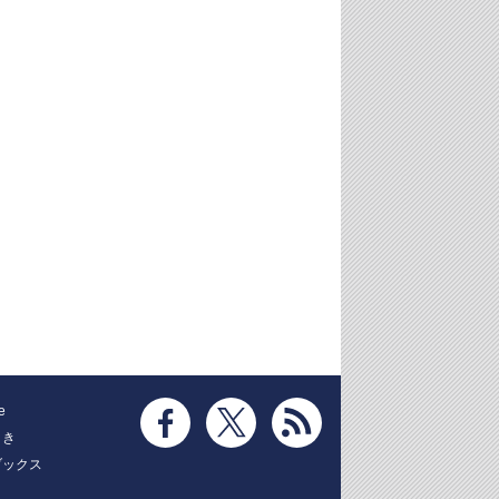
e
とき
ブックス