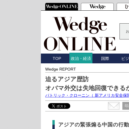
TOP
国際
ビ
政治・経済
Wedge REPORT
迫るアジア歴訪
オバマ外交は失地回復できる
パトリック・クローニン
（ 新アメリカ安全保
印
アジアの緊張煽る中国の行