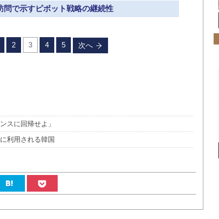
ア訪問で示すピボット戦略の継続性
2
3
4
5
次へ
ランスに回帰せよ」
国に利用される韓国