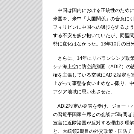
中国は国内における正統性のために
米国を、米中「大国関係」の合意に
フィリピンに中国への譲歩を迫るよ
する不安を多少抱いていたが、同盟
勢に変化はなかった。13年10月の日
さらに、14年にリバランシング政
シナ海上空に防空識別圏（ADIZ）
権を主張している空域にADIZ設定
上がって事態を食い止めない限り、
アジア地域に思い出させた。
ADIZ設定の発表を受け、ジョー・
の習近平国家主席との会談に5時間ほ
宣言に近隣諸国が反対する理由を理
と、大統領2期目の外交政策・国防チ