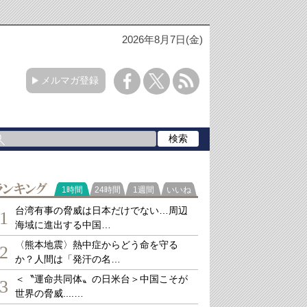
2026年8月7日(金)
メルマガ登録
ランキング
1時間
24時間
1週間
いいね
台湾有事の脅威は日本だけでない…周辺
1
海域に進出する中国…
〈熊本地震〉熱中症からどう命を守る
2
か？人間は「発汗の名…
＜〝運命共同体〟の日米台＞中国こそが
3
世界の脅威....…