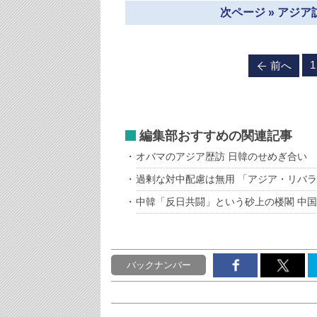
次ページ » アジ
1
前へ
編集部おすすめの関連記事
オバマのアジア歴訪 日韓のせめぎ合い
過剰な対中配慮は無用 「アジア・リバ
中韓「反日共闘」という砂上の楼閣 中
バックナンバー