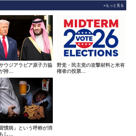
»もっと見る
サウジアラビア原子力協
野党・民主党の攻撃材料と米有
が持…
権者の投票…
習慣病」という呼称が消
もし…