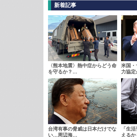
新着記事
〈熊本地震〉熱中症からどう命
米国・
を守るか？…
力協定
台湾有事の脅威は日本だけでな
「生活
い…周辺海…
えるか