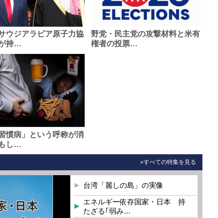
サウジアラビア原子力協
野党・民主党の攻撃材料と米有
が持…
権者の投票…
習慣病」という呼称が消
もし…
»すべての特集を見る
台湾「麗しの島」の実像
エネルギー依存国家・日本 持
たざる｢弱み…