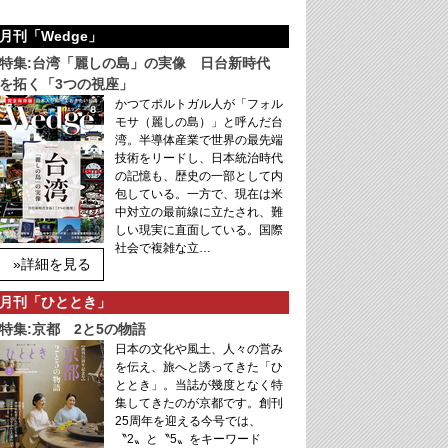
月刊「Wedge」
特集:台湾「麗しの島」の実像 日台新時代
を拓く「3つの視座」
かつてポルトガル人が「フォル
モサ（麗しの島）」と呼んだ台
湾。半導体産業で世界の最先端
技術をリードし、日本統治時代
の記憶も、歴史の一部として内
包している。一方で、現在は米
中対立の最前線に立たされ、難
しい現実に直面している。国際
社会で複雑な立…
»詳細を見る
月刊「ひととき」
特集:京都 2と5の物語
日本の文化や風土、人々の営み
を伝え、旅へと誘ってきた「ひ
ととき」。当誌が幾度となく特
集してきたのが京都です。創刊
25周年を迎える今号では、
〝2〟と〝5〟をキーワード