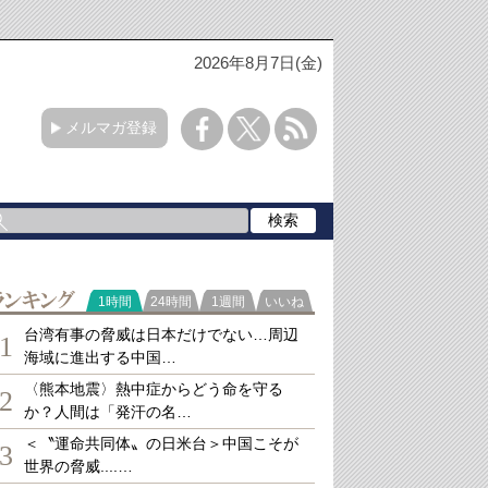
2026年8月7日(金)
メルマガ登録
ランキング
1時間
24時間
1週間
いいね
台湾有事の脅威は日本だけでない…周辺
1
海域に進出する中国…
〈熊本地震〉熱中症からどう命を守る
2
か？人間は「発汗の名…
＜〝運命共同体〟の日米台＞中国こそが
3
世界の脅威....…