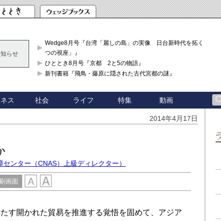
Wedge8月号『台湾「麗しの島」の実像 日台新時代を拓く「3
つの視座」』
お知らせ
ひととき8月号『京都 2と5の物語』
新刊書籍『飛鳥・藤原に隠された古代宮都の謎』
ジネス
社会
ライフ
特集
動画
2014年4月17日
か
障センター（CNAS）上級ディレクター）
刷画面
たす開かれた貿易を推進する覚悟を固めて、アジア