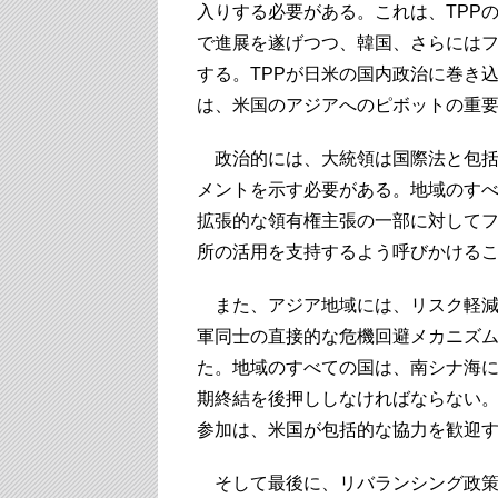
入りする必要がある。これは、TPP
で進展を遂げつつ、韓国、さらには
する。TPPが日米の国内政治に巻き
は、米国のアジアへのピボットの重
政治的には、大統領は国際法と包括
メントを示す必要がある。地域のす
拡張的な領有権主張の一部に対して
所の活用を支持するよう呼びかける
また、アジア地域には、リスク軽減
軍同士の直接的な危機回避メカニズ
た。地域のすべての国は、南シナ海
期終結を後押ししなければならない
参加は、米国が包括的な協力を歓迎
そして最後に、リバランシング政策の