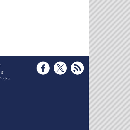
e
とき
ブックス