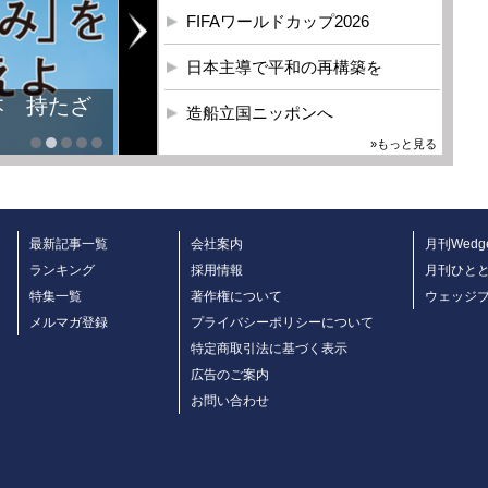
FIFAワールドカップ2026
日本主導で平和の再構築を
本 持たざ
造船立国ニッポンへ
»もっと見る
最新記事一覧
会社案内
月刊Wedg
ランキング
採用情報
月刊ひと
特集一覧
著作権について
ウェッジ
メルマガ登録
プライバシーポリシーについて
特定商取引法に基づく表示
広告のご案内
お問い合わせ