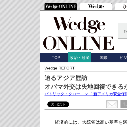
TOP
国際
ビ
政治・経済
Wedge REPORT
迫るアジア歴訪
オバマ外交は失地回復できる
パトリック・クローニン
（ 新アメリカ安全保
印
経済的には、大統領は高い基準を満