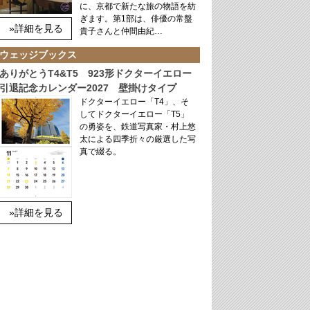
に、京都で新たな旅の物語を紡
ぎます。第1部は、俳優の常盤
»詳細を見る
貴子さんと仲間由紀…
ウェッジブックス
ありがとうT4&T5 923形ドクターイエロー
引退記念カレンダー2027 壁掛けタイプ
ドクターイエロー「T4」、そ
してドクターイエロー「T5」
の勇姿を、鉄道写真家・村上悠
太による四季折々の厳選した写
真で綴る。
»詳細を見る