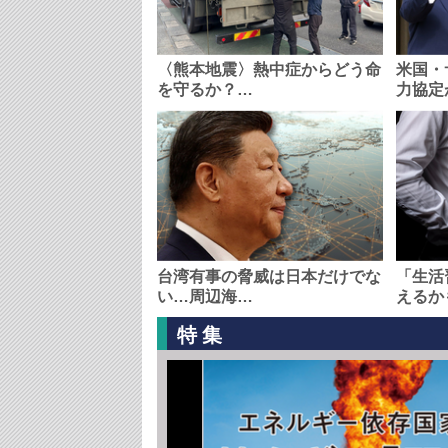
〈熊本地震〉熱中症からどう命
米国・
を守るか？…
力協定
台湾有事の脅威は日本だけでな
「生活
い…周辺海…
えるか
特集