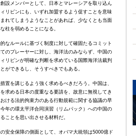
の創設メンバーとして、日本とマレーシアを取り込ん
フィリピンにも、いずれ加盟するよう促すことを意味
込まれてしまうようなことがあれば、少なくとも当面
要な柱を弱めることになる。
的なルールに基づく制度に対して確固たるコミット
べてのプレーヤーに対し、海洋法のみならず、中国の
フィリピンが明確な判断を求めている国際海洋法裁判
ことができるし、そうすべきでもある。
措置を講じるよう強く求めるべきだろう。中国は、
ムを求める日本の度重なる要請を、故意に無視してき
における法的拘束力のある行動規範に関する協議の早
。今年の環太平洋合同演習（リムパック）への中国の
することを思い出させる材料だ。
安全保障の側面として、オバマ大統領は5000億ド