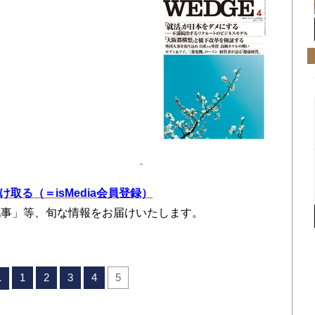
を受け取る（＝isMedia会員登録）
記事」等、旬な情報をお届けいたします。
1
2
3
4
5
へ