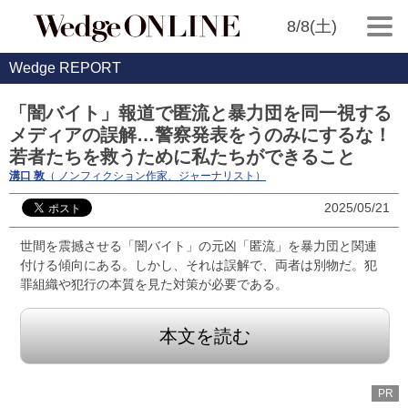
8/8(土)
Wedge REPORT
「闇バイト」報道で匿流と暴力団を同一視する
メディアの誤解…警察発表をうのみにするな！
若者たちを救うために私たちができること
溝口 敦
（ ノンフィクション作家、ジャーナリスト）
2025/05/21
世間を震撼させる「闇バイト」の元凶「匿流」を暴力団と関連
付ける傾向にある。しかし、それは誤解で、両者は別物だ。犯
罪組織や犯行の本質を見た対策が必要である。
本文を読む
PR