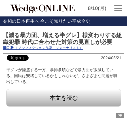
8/10(月)
令和の日本再生へ 今こそ知りたい平成全史
【減る暴力団、増える半グレ】様変わりする組
織犯罪 時代に合わせた対策の見直しが必要
溝口 敦
（ ノンフィクション作家、ジャーナリスト）
2024/05/21
半グレが隆盛する一方、暴排条項などで暴力団が激減してい
る。国民は安堵しているかもしれないが、さまざまな問題が噴
出している。
本文を読む
PR