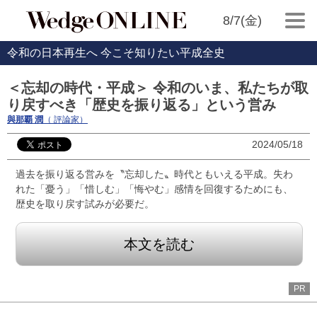
8/7(金)
令和の日本再生へ 今こそ知りたい平成全史
＜忘却の時代・平成＞ 令和のいま、私たちが取
り戻すべき「歴史を振り返る」という営み
與那覇 潤
（ 評論家）
2024/05/18
過去を振り返る営みを〝忘却した〟時代ともいえる平成。失わ
れた「憂う」「惜しむ」「悔やむ」感情を回復するためにも、
歴史を取り戻す試みが必要だ。
本文を読む
PR