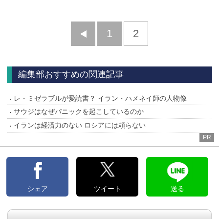
前
1
2
へ
編集部おすすめの関連記事
レ・ミゼラブルが愛読書？ イラン・ハメネイ師の人物像
サウジはなぜパニックを起こしているのか
イランは経済力のない ロシアには頼らない
PR
シェア
ツイート
送る