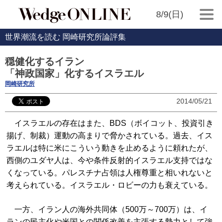
8/9(日)
世界潮流を読む 岡崎研究所論評集
穏健化するイラン
「神政国家」化するイスラエル
岡崎研究所
2014/05/21
イスラエルの存在はまた、BDS（ボイコット、投資引き
揚げ、制裁）運動の高まりで脅かされている。過去、イス
ラエルは特に米にこういう動きを止めるように頼れたが、
西側のユダヤ人は、今や条件反射的イスラエル支持ではな
くなっている。パレスチナ占領は人権尊重と相いれないと
考えられている。イスラエル・ロビーの力も衰えている。
一方、イラン人の海外共同体（500万～700万）は、イ
ランの民主化や米国との関係改善を主張する勢力として強