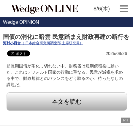
8/6(木)
Wedge OPINION
国債の消化に暗雲 民意踏まえ財政再建の断行を
河村小百合
（ 日本総合研究所調査部 主席研究員）
2025/08/26
超長期国債が消化し切れない中、財務省は短期債増発に動い
た。これはデフォルト国家の行動に重なる。民意が減税を求め
る中で、財政規律とのバランスをどう取るのか、待ったなしの
課題だ。
本文を読む
PR