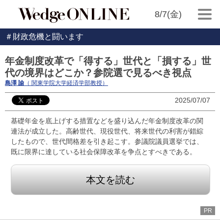
8/7(金)
＃財政危機と闘います
年金制度改革で「得する」世代と「損する」世
代の境界はどこか？参院選で見るべき視点
島澤 諭
（ 関東学院大学経済学部教授）
2025/07/07
基礎年金を底上げする措置などを盛り込んだ年金制度改革の関
連法が成立した。高齢世代、現役世代、将来世代の利害が錯綜
したもので、世代間格差を引き起こす。参議院議員選挙では、
既に限界に達している社会保障改革を争点とすべきである。
本文を読む
PR