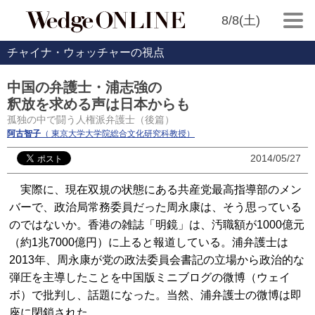
8/8(土)
チャイナ・ウォッチャーの視点
中国の弁護士・浦志強の
釈放を求める声は日本からも
孤独の中で闘う人権派弁護士（後篇）
阿古智子
（ 東京大学大学院総合文化研究科教授）
2014/05/27
実際に、現在双規の状態にある共産党最高指導部のメン
バーで、政治局常務委員だった周永康は、そう思っている
のではないか。香港の雑誌「明鏡」は、汚職額が1000億元
（約1兆7000億円）に上ると報道している。浦弁護士は
2013年、周永康が党の政法委員会書記の立場から政治的な
弾圧を主導したことを中国版ミニブログの微博（ウェイ
ボ）で批判し、話題になった。当然、浦弁護士の微博は即
座に閉鎖された。