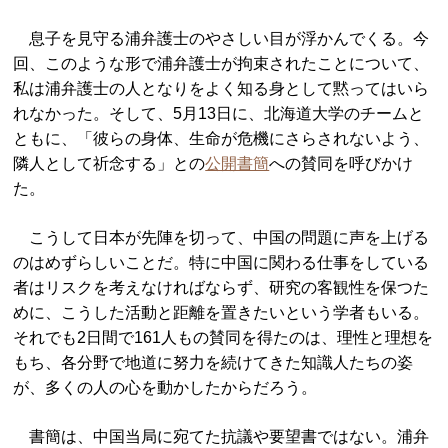
息子を見守る浦弁護士のやさしい目が浮かんでくる。今
回、このような形で浦弁護士が拘束されたことについて、
私は浦弁護士の人となりをよく知る身として黙ってはいら
れなかった。そして、5月13日に、北海道大学のチームと
ともに、「彼らの身体、生命が危機にさらされないよう、
隣人として祈念する」との
公開書簡
への賛同を呼びかけ
た。
こうして日本が先陣を切って、中国の問題に声を上げる
のはめずらしいことだ。特に中国に関わる仕事をしている
者はリスクを考えなければならず、研究の客観性を保つた
めに、こうした活動と距離を置きたいという学者もいる。
それでも2日間で161人もの賛同を得たのは、理性と理想を
もち、各分野で地道に努力を続けてきた知識人たちの姿
が、多くの人の心を動かしたからだろう。
書簡は、中国当局に宛てた抗議や要望書ではない。浦弁