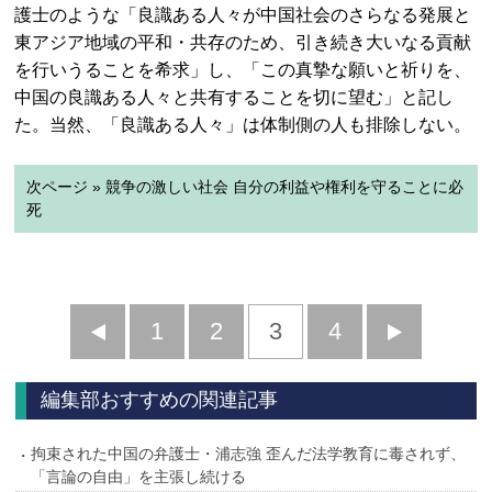
護士のような「良識ある人々が中国社会のさらなる発展と
東アジア地域の平和・共存のため、引き続き大いなる貢献
を行いうることを希求」し、「この真摯な願いと祈りを、
中国の良識ある人々と共有することを切に望む」と記し
た。当然、「良識ある人々」は体制側の人も排除しない。
次ページ » 競争の激しい社会 自分の利益や権利を守ることに必
死
前
1
2
3
4
次
へ
へ
編集部おすすめの関連記事
拘束された中国の弁護士・浦志強 歪んだ法学教育に毒されず、
「言論の自由」を主張し続ける