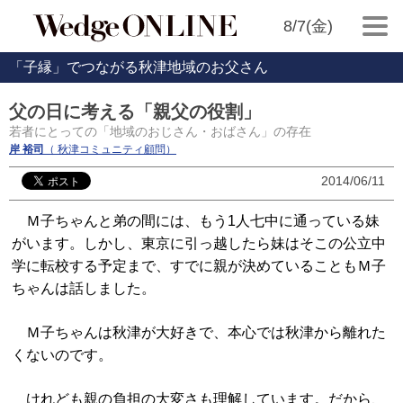
8/7(金)
「子縁」でつながる秋津地域のお父さん
父の日に考える「親父の役割」
若者にとっての「地域のおじさん・おばさん」の存在
岸 裕司
（ 秋津コミュニティ顧問）
2014/06/11
Ｍ子ちゃんと弟の間には、もう1人七中に通っている妹
がいます。しかし、東京に引っ越したら妹はそこの公立中
学に転校する予定まで、すでに親が決めていることもＭ子
ちゃんは話しました。
Ｍ子ちゃんは秋津が大好きで、本心では秋津から離れた
くないのです。
けれども親の負担の大変さも理解しています。だから、