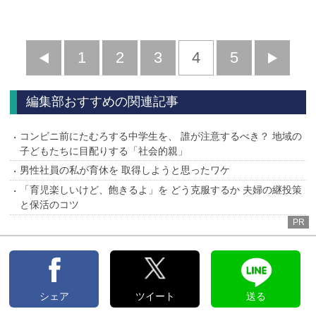
前
1
2
3
4
5
へ
へ
編集部おすすめの関連記事
コンビニ前にたむろする中学生を、 誰が注意するべき？ 地域の
子どもたちに目配りする「社会的親」
男性社員の私が育休を 取得しようと思ったワケ
「育児楽しいけど、飽きるよ」を どう克服するか 夫婦の継投策
と保活のコツ
PR
シェア
ツイート
送る