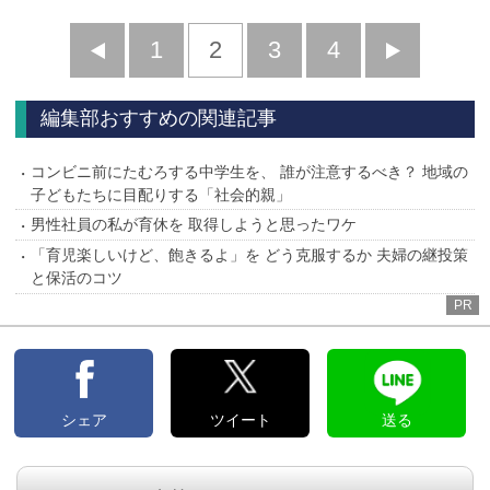
前
1
2
3
4
次
へ
へ
編集部おすすめの関連記事
コンビニ前にたむろする中学生を、 誰が注意するべき？ 地域の
子どもたちに目配りする「社会的親」
男性社員の私が育休を 取得しようと思ったワケ
「育児楽しいけど、飽きるよ」を どう克服するか 夫婦の継投策
と保活のコツ
PR
シェア
ツイート
送る