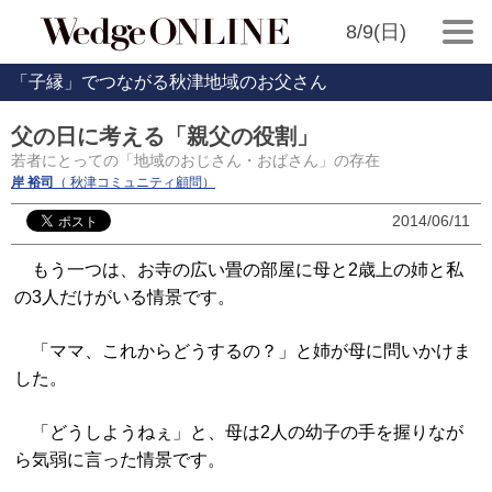
8/9(日)
「子縁」でつながる秋津地域のお父さん
父の日に考える「親父の役割」
若者にとっての「地域のおじさん・おばさん」の存在
岸 裕司
（ 秋津コミュニティ顧問）
2014/06/11
もう一つは、お寺の広い畳の部屋に母と2歳上の姉と私
の3人だけがいる情景です。
「ママ、これからどうするの？」と姉が母に問いかけま
した。
「どうしようねぇ」と、母は2人の幼子の手を握りなが
ら気弱に言った情景です。