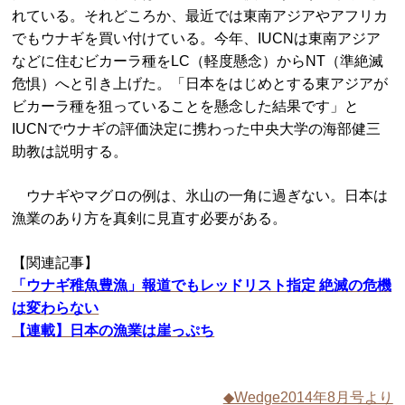
れている。それどころか、最近では東南アジアやアフリカ
でもウナギを買い付けている。今年、IUCNは東南アジア
などに住むビカーラ種をLC（軽度懸念）からNT（準絶滅
危惧）へと引き上げた。「日本をはじめとする東アジアが
ビカーラ種を狙っていることを懸念した結果です」と
IUCNでウナギの評価決定に携わった中央大学の海部健三
助教は説明する。
ウナギやマグロの例は、氷山の一角に過ぎない。日本は
漁業のあり方を真剣に見直す必要がある。
【関連記事】
「ウナギ稚魚豊漁」報道でもレッドリスト指定 絶滅の危機
は変わらない
【連載】日本の漁業は崖っぷち
◆Wedge2014年8月号より