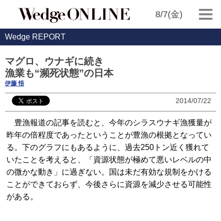
8/7(金)
Wedge REPORT
マグロ、ウナギに続き
漁業も“瀕死状態”の日本
伊藤 悟
2014/07/22
豊漁報道の記事を読むと、今年のシラスウナギ漁獲量が
昨年の倍程度であったということが豊漁の根拠となってい
る。下のグラフにもあるように、過去250トン近く獲れて
いたことを考えると、「資源状態が極めて悪いレベルの中
の微かな動き」に過ぎない。国は未だ有効な規制をかける
ことができておらず、今後さらに資源を減少させる可能性
がある。