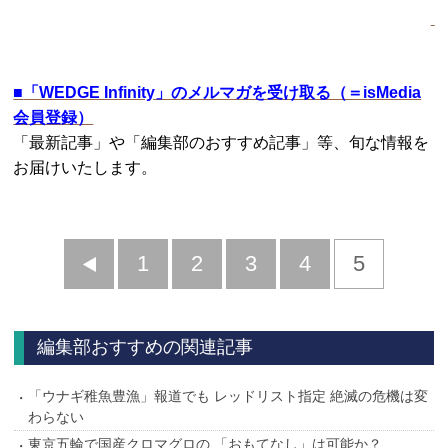
■
「WEDGE Infinity」のメルマガを受け取る（＝isMedia
会員登録）
「最新記事」や「編集部のおすすめ記事」等、旬な情報を
お届けいたします。
前
1
2
3
4
5
へ
編集部おすすめの関連記事
「ウナギ稚魚豊漁」報道でも レッドリスト指定 絶滅の危機は変
わらない
東京五輪で国産クロマグロの 「おもてなし」は可能か？