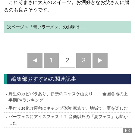
これぞまさに大人のスイーツ。お酒好きなお父さんに贈
るのも良さそうです。
次ページ » 「青いラーメン」のお味は……
前
1
2
3
次
へ
へ
編集部おすすめの関連記事
野生のカピバラあり、伊勢のスケスケ山あり…… 全国各地の上
半期PVランキング
手作りお化け屋敷にキャンプ体験 家族で、地域で、夏を楽しむ
バーフェスにアイスフェス！？ 音楽以外の「夏フェス」も熱か
った！
PR