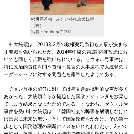
鄭烘原首相（左）と朴槿恵大統領
（右）
写真：Yonhap/アフロ
朴大統領は、2013年2月の政権発足当初も人事が決まら
ず苦戦を強いられたが、2014年中盤の第2期内閣改造にお
いても同じく苦戦を強いられている。セウォル号事件は、
特に政治的責任を問う首相・長官の人事過程で大統領のリ
ーダーシップに対する問題点を露呈したようである。
チョン首相の留任に対しては与党含め批判的な声が多く
あがった。大統領自らが提起した国政アジェンダを放棄し
てしまう結果となったためである。すなわち、セウォル号
事件を受け朴大統領は、「韓国社会の弊害を解消しなけれ
ば国家に未来は無い」として国家改造をかかげ、その第一
歩として国務総理の刷新にメスをいれたわけだが、2人の
候補が「落馬」したという理由で前総理を留任するという