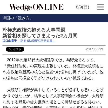
8/9(日)
韓国の「読み方」
朴槿恵政権の抱える人事問題
新首相を探してさまよった2カ月間
江口由貴子
（ 防衛省防衛研究所研究員）
2014/08/29
2012年の第18代大統領選挙では、与野党そろって、
「責任総理制」の実現を主張していた。朴槿恵大統領もこ
れを政治刷新案の核心と位置づけ公約に掲げていたが、他
の公約と同様全く手がつけられていない状態である。
大統領に権限が集中していることが必ずしも悪いことば
かりではないが、結果として人事聴聞会の機会が、大統領
に対する野党の総力批判の場として帰結せざるを得ない。
国内では「責任総理制」を実現することを真剣に検討する