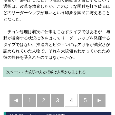
選択は、改革を放棄したか、このような困難を打ち破るほ
どのリーダーシップが無いという印象を国民に与えること
となった。
チョン総理は着実に仕事をこなすタイプではあるが、与
野が激突する状況に体をはってリーダーシップを発揮する
タイプではない。推進力とビジョンには欠けるが誠実さが
認められていた人物で、それを大統領もわかっていたため
彼の辞任を受入れたのではなかったか。
次ページ » 大統領の力と権威は人事から生まれる
前
1
2
3
4
5
へ
へ