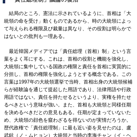
結局のところ、憲法に示されているように、首相は「大
統領の命を受け」動くものであるから、時の大統領によっ
て与えられる権限及び裁量は異なり、その役割は明らかで
はないとの批判も一理ある。
最近韓国メディアでは「責任総理（首相）制」という言
葉をよく耳にする。これは、首相の役割と機能を強化し、
大統領に集中している国政の権限と責任を首相に実質的に
分担し、首相の権限を強化しようとする概念である。この
言葉は1997年の大統領選挙で当時、首相出身の大統領候補
らが経験論を通じて提起した用語であり、法律用語や行政
用語ではない。責任を持たせるというより、実権を持たせ
るべきという意味が強い。また、首相も大統領と同様任期
を決めるべきだとの意見もある。任期が定まっていないた
め、大統領の顔色を窺わざるを得ないのが実情だろうか。
歴代政権で「責任総理制」に最も近い姿を見せたのは、盧
武鉉（ノ・ムヒョン）大統領と当時の李海チャン（イ・ヘ