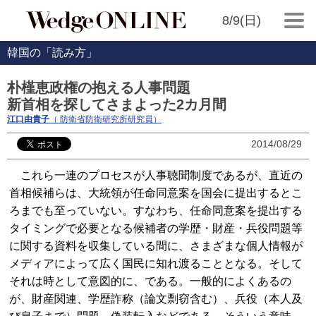
8/9(日)
韓国の「読み方」
朴槿恵政権の抱える人事問題
新首相を探してさまよった2カ月間
江口由貴子
（ 防衛省防衛研究所研究員）
2014/08/29
これら一連のプロセスが人事聴聞制度であるが、直近の
首相候補らは、大統領が任命同意案を国会に提出するとこ
ろまでも至っていない。すなわち、任命同意案を提出する
タイミングで必要となる候補者の学歴・財産・兵役問題等
に関する資料を収集している間に、さまざまな個人情報が
メディアによって広く国民に知れ渡ることとなる。そして
それは時として意図的に、である。一般的によくあるの
が、財産関連、学歴詐称（論文剽窃含む）、兵役（本人及