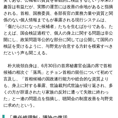
実である。公職者の資質を客観的に検証するという本来の
趣旨は有益だが、実際の運営には改善の余地があると指摘
される。首相、国務委員、各部長官の業務力量や資質と関
係のない個人情報までもが暴露される現行システムは、
「傷だらけになった候補者」たちを生むばかりである。た
とえば、国会検証過程で、個人の身上に関する問題は非公
開にし、政策問題等公的な部分に関しては公開して国民の
検証を受けるように、与野党が合意する方針を模索すべき
だという声も聞こえる。
朴大統領自身は、6月30日の首席秘書官会議の席で首相
候補の相次ぐ「落馬」とチョン首相の留任について初めて
言及し、「首相候補の国政遂行能力や総合的な資質より
も、身上に対する暴露、世論裁判式世論が繰り返され、多
くの方が辞退されたり家族の反対に遭って失敗に終わっ
た」と一連の問題点を指摘し、聴聞会の制度改善を与野党
に求めたという。
「責任総理制」議論の復活