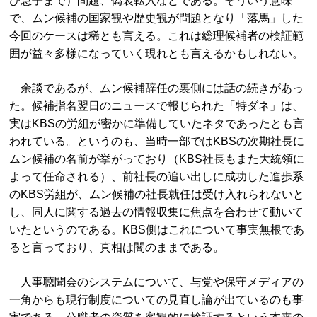
び息子まで）問題、偽装転入などである。そういう意味
で、ムン候補の国家観や歴史観が問題となり「落馬」した
今回のケースは稀とも言える。これは総理候補者の検証範
囲が益々多様になっていく現れとも言えるかもしれない。
余談であるが、ムン候補辞任の裏側には話の続きがあっ
た。候補指名翌日のニュースで報じられた「特ダネ」は、
実はKBSの労組が密かに準備していたネタであったとも言
われている。というのも、当時一部ではKBSの次期社長に
ムン候補の名前が挙がっており（KBS社長もまた大統領に
よって任命される）、前社長の追い出しに成功した進歩系
のKBS労組が、ムン候補の社長就任は受け入れられないと
し、同人に関する過去の情報収集に焦点を合わせて動いて
いたというのである。KBS側はこれについて事実無根であ
ると言っており、真相は闇のままである。
人事聴聞会のシステムについて、与党や保守メディアの
一角からも現行制度についての見直し論が出ているのも事