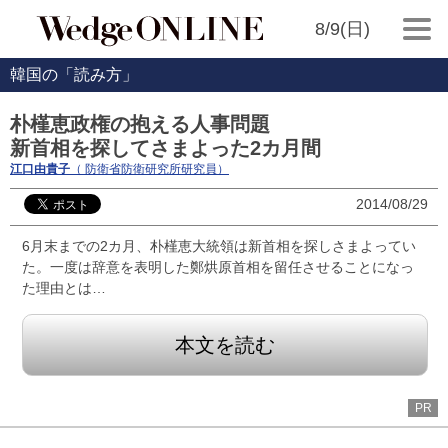
8/9(日)
韓国の「読み方」
朴槿恵政権の抱える人事問題
新首相を探してさまよった2カ月間
江口由貴子
（ 防衛省防衛研究所研究員）
2014/08/29
6月末までの2カ月、朴槿恵大統領は新首相を探しさまよってい
た。一度は辞意を表明した鄭烘原首相を留任させることになっ
た理由とは…
本文を読む
PR