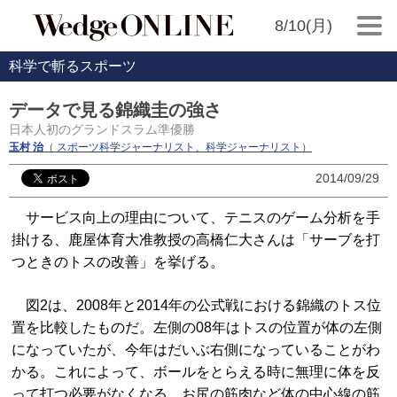
8/10(月)
科学で斬るスポーツ
データで見る錦織圭の強さ
日本人初のグランドスラム準優勝
玉村 治
（ スポーツ科学ジャーナリスト、科学ジャーナリスト）
2014/09/29
サービス向上の理由について、テニスのゲーム分析を手
掛ける、鹿屋体育大准教授の高橋仁大さんは「サーブを打
つときのトスの改善」を挙げる。
図2は、2008年と2014年の公式戦における錦織のトス位
置を比較したものだ。左側の08年はトスの位置が体の左側
になっていたが、今年はだいぶ右側になっていることがわ
かる。これによって、ボールをとらえる時に無理に体を反
って打つ必要がなくなる。お尻の筋肉など体の中心線の筋