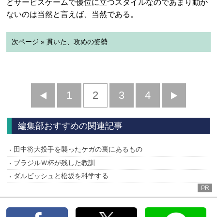
どサービスゲームで優位に立つスタイルなのであまり動か
ないのは当然と言えば、当然である。
次ページ » 貫いた、攻めの姿勢
前
1
2
3
4
次
へ
へ
編集部おすすめの関連記事
田中将大投手を襲ったケガの裏にあるもの
ブラジルＷ杯が残した教訓
ダルビッシュと松坂を科学する
PR