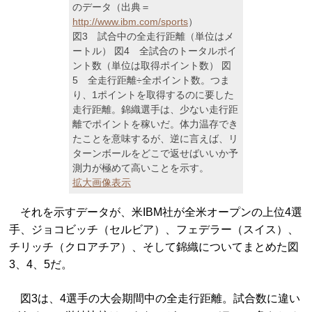
のデータ（出典＝
http://www.ibm.com/sports
）
図3 試合中の全走行距離（単位はメ
ートル） 図4 全試合のトータルポイ
ント数（単位は取得ポイント数） 図
5 全走行距離÷全ポイント数。つま
り、1ポイントを取得するのに要した
走行距離。錦織選手は、少ない走行距
離でポイントを稼いだ。体力温存でき
たことを意味するが、逆に言えば、リ
ターンボールをどこで返せばいいか予
測力が極めて高いことを示す。
拡大画像表示
それを示すデータが、米IBM社が全米オープンの上位4選
手、ジョコビッチ（セルビア）、フェデラー（スイス）、
チリッチ（クロアチア）、そして錦織についてまとめた図
3、4、5だ。
図3は、4選手の大会期間中の全走行距離。試合数に違い