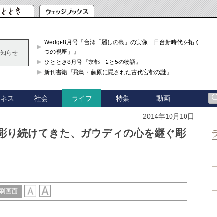
Wedge8月号『台湾「麗しの島」の実像 日台新時代を拓く「3
つの視座」』
お知らせ
ひととき8月号『京都 2と5の物語』
新刊書籍『飛鳥・藤原に隠された古代宮都の謎』
ジネス
社会
特集
動画
ライフ
2014年10月10日
彫り続けてきた、ガウディの心を継ぐ彫
刷画面