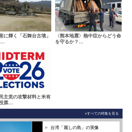
産に輝く「石舞台古墳」
〈熊本地震〉熱中症からどう命
0…
を守るか？…
民主党の攻撃材料と米有
投票…
»すべての特集を見る
台湾「麗しの島」の実像