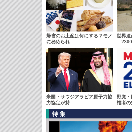
帰省のお土産は何にする？モノ
世界遺
に秘められ…
230
米国・サウジアラビア原子力協
野党・
力協定が持…
権者の
特集