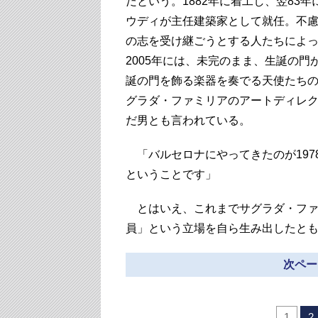
だという。1882年に着工し、翌83
ウディが主任建築家として就任。不慮
の志を受け継ごうとする人たちによっ
2005年には、未完のまま、生誕の
誕の門を飾る楽器を奏でる天使たち
グラダ・ファミリアのアートディレ
だ男とも言われている。
「バルセロナにやってきたのが197
ということです」
とはいえ、これまでサグラダ・ファ
員」という立場を自ら生み出したと
次ペー
1
2