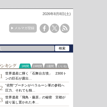
2026年8月8日(土)
メルマガ登録
ランキング
1時間
24時間
1週間
いいね
世界遺産に輝く「石舞台古墳」 2300ト
1
ンの巨石が露出…
“劣勢”プーチンがベラルーシ軍の参戦へ
2
圧力、それでも独…
世界遺産「飛鳥・藤原」の秘密 宮都が
3
繰り返し置かれた本…