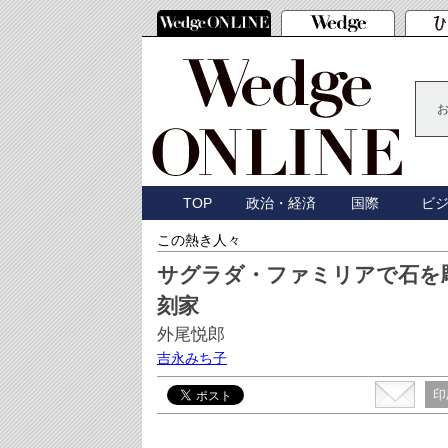
TOP
政治・経済
国際
ビ
この熱き人々
サグラダ・ファミリアで石を
刻家
外尾悦郎
吉永みち子
印