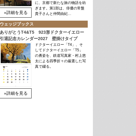
に、京都で新たな旅の物語を紡
ぎます。第1部は、俳優の常盤
»詳細を見る
貴子さんと仲間由紀…
ウェッジブックス
ありがとうT4&T5 923形ドクターイエロー
引退記念カレンダー2027 壁掛けタイプ
ドクターイエロー「T4」、そ
してドクターイエロー「T5」
の勇姿を、鉄道写真家・村上悠
太による四季折々の厳選した写
真で綴る。
»詳細を見る