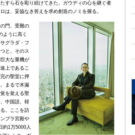
ひたすら石を彫り続けてきた。ガウディの心を継ぐ者
トロは、妥協なき答えを求め創造のノミを握る。
の門、受難の
のように高く
のサグラダ・フ
立つと、そのス
て巨大な重機が
設途上であるこ
未完の聖堂に押
る。まるで木漏
錯覚を覚える聖
語、中国語、韓
いる。ここを訪
ハンブラ宮殿や
約1万5000人