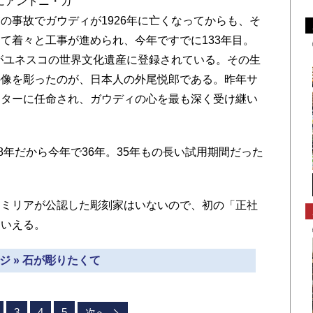
年にアントニ・ガ
の事故でガウディが1926年に亡くなってからも、そ
て着々と工事が進められ、今年ですでに133年目。
門がユネスコの世界文化遺産に登録されている。その生
の像を彫ったのが、日本人の外尾悦郎である。昨年サ
クターに任命され、ガウディの心を最も深く受け継い
8年だから今年で36年。35年もの長い試用期間だった
ミリアが公認した彫刻家はいないので、初の「正社
もいえる。
ジ » 石が彫りたくて
3
4
5
次へ