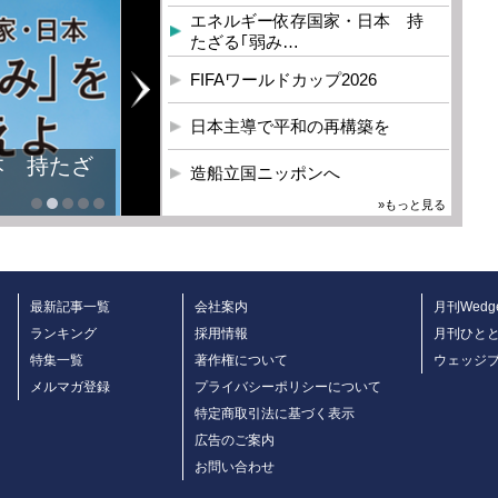
エネルギー依存国家・日本 持
たざる｢弱み…
FIFAワールドカップ2026
日本主導で平和の再構築を
本 持たざ
造船立国ニッポンへ
»もっと見る
最新記事一覧
会社案内
月刊Wedg
ランキング
採用情報
月刊ひと
特集一覧
著作権について
ウェッジ
メルマガ登録
プライバシーポリシーについて
特定商取引法に基づく表示
広告のご案内
お問い合わせ