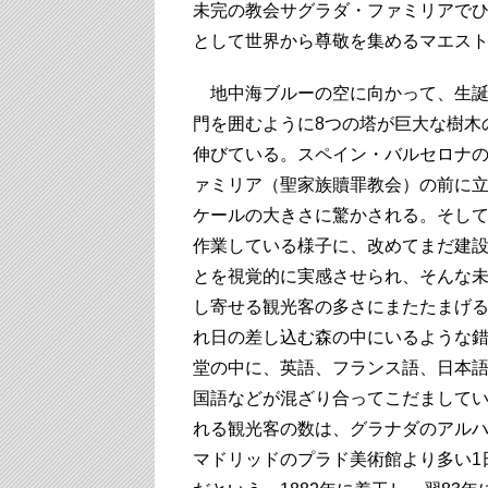
未完の教会サグラダ・ファミリアで
として世界から尊敬を集めるマエス
地中海ブルーの空に向かって、生誕
門を囲むように8つの塔が巨大な樹木
伸びている。スペイン・バルセロナ
ァミリア（聖家族贖罪教会）の前に
ケールの大きさに驚かされる。そし
作業している様子に、改めてまだ建
とを視覚的に実感させられ、そんな
し寄せる観光客の多さにまたたまげ
れ日の差し込む森の中にいるような
堂の中に、英語、フランス語、日本
国語などが混ざり合ってこだまして
れる観光客の数は、グラナダのアル
マドリッドのプラド美術館より多い1日