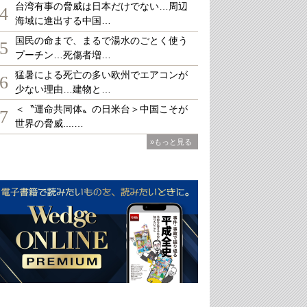
台湾有事の脅威は日本だけでない…周辺
4
海域に進出する中国…
国民の命まで、まるで湯水のごとく使う
5
プーチン…死傷者増…
猛暑による死亡の多い欧州でエアコンが
6
少ない理由…建物と…
＜〝運命共同体〟の日米台＞中国こそが
7
世界の脅威....…
»もっと見る