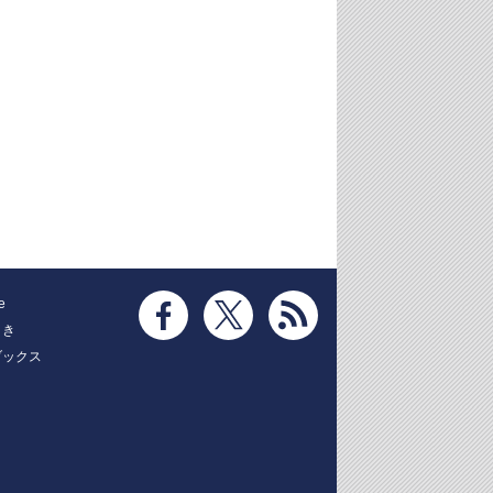
e
とき
ブックス