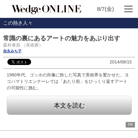
8/7(金)
この熱き人々
常識の裏にあるアートの魅力をあぶり出す
森村泰昌 （美術家）
吉永みち子
2014/08/15
1980年代、ゴッホの肖像に扮した写真で美術界を驚かせた。ヨ
コハマトリエンナーレでは「あたり前」をひっくり返すアート
の可能性に挑む。
本文を読む
PR