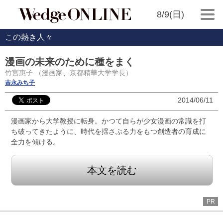
8/9(日)
この熱き人々
漫画の未来のために種をまく
竹宮惠子 （漫画家、京都精華大学学長）
吉永みち子
2014/06/11
漫画家から大学教授に転身。かつて自らが少女漫画の常識を打
ち破ってきたように、時代を揺さぶる力をもつ創造者の育成に
全力を傾ける。
本文を読む
PR