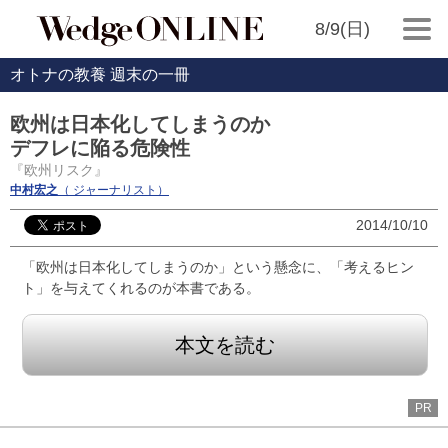
8/9(日)
オトナの教養 週末の一冊
欧州は日本化してしまうのか
デフレに陥る危険性
『欧州リスク』
中村宏之
（ ジャーナリスト）
2014/10/10
「欧州は日本化してしまうのか」という懸念に、「考えるヒン
ト」を与えてくれるのが本書である。
本文を読む
PR